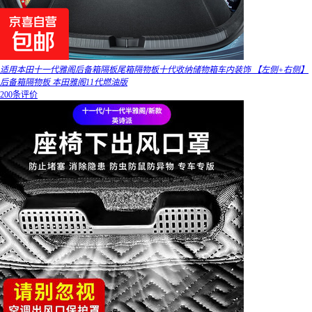
适用本田十一代雅阁后备箱隔板尾箱隔物板十代收纳储物箱车内装饰 【左侧+右侧】
后备箱隔物板 本田雅阁11代燃油版
200条评价