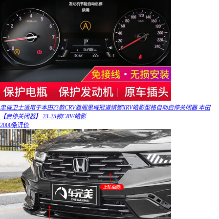
忠诚卫士适用于本田23款CRV雅阁思域冠道缤智XRV皓影型格自动启停关闭器 本田
【启停关闭器】 23-25款CRV/皓影
2000条评价