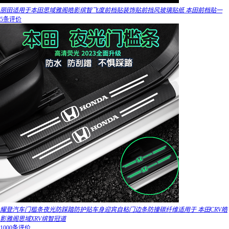
丽田适用于本田思域雅阁皓影缤智飞度前档贴装饰贴前挡风玻璃贴纸 本田前档贴一
5条评价
耀登汽车门槛条夜光防踩踏防护贴车身迎宾自粘门边条防撞碳纤维适用于 本田CRV皓
影雅阁思域XRV缤智冠道
1000条评价