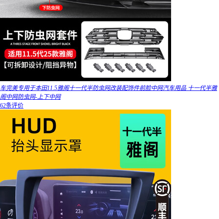
车完美专用于本田11.5雅阁十一代半防虫网改装配饰件前脸中网汽车用品 十一代半雅
阁中网防虫网-上下中网
62条评价