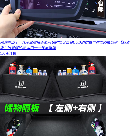
飚迹本田十一代半雅阁抬头显示保护框仪表台HUD防护罩车内饰必备适用 【超清
版】抬显保护罩 本田十一代半雅阁
100条评价