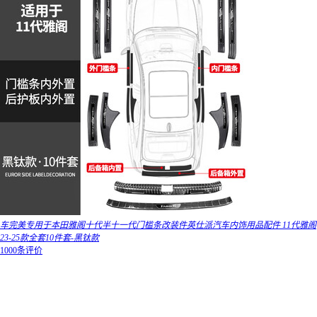
车完美专用于本田雅阁十代半十一代门槛条改装件英仕派汽车内饰用品配件 11代雅阁
23-25款全套10件套-黑钛款
1000条评价