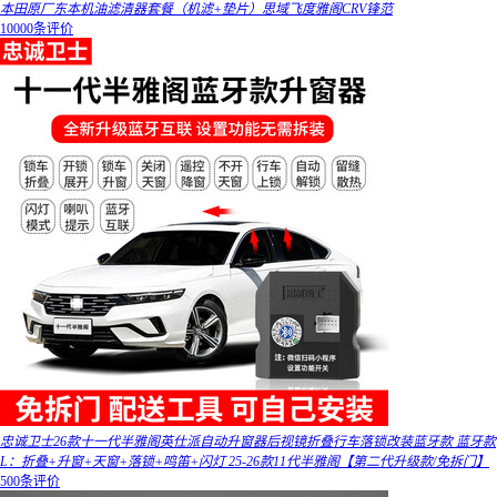
本田原厂东本机油滤清器套餐（机滤+垫片）思域飞度雅阁CRV锋范
10000条评价
忠诚卫士26款十一代半雅阁英仕派自动升窗器后视镜折叠行车落锁改装蓝牙款 蓝牙款
L：折叠+升窗+天窗+落锁+鸣笛+闪灯 25-26款11代半雅阁【第二代升级款/免拆门】
500条评价