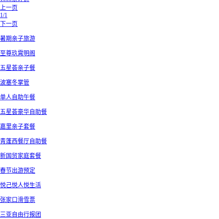
上一页
1/1
下一页
暑期亲子旅游
至尊玖霄明阁
五星荟亲子餐
波塞冬掌管
单人自助午餐
五星荟豪华自助餐
嘉里亲子套餐
青蓬西餐厅自助餐
新国贸家庭套餐
春节出游预定
悦己悦人悦生活
张家口滑雪票
三亚自由行报团