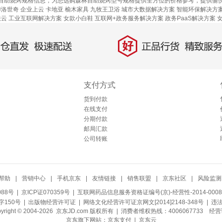
自助烧烤规格信息，为您选购森林自助烧烤型号规格提供全方位的价格参考，提供愉
华洛世奇
企业上云
卡地亚
榆木家具
九牧王卫浴
城市大数据解决方案
智能环保解决方
联云
工业互联网解决方案
女款小白鞋
互联网+政务服务解决方案
政务PaaS解决方案
好
直发，极速配送
正品行货，精致服务
支付方式
货到付款
在线支付
分期付款
邮局汇款
公司转账
帮助
|
营销中心
|
手机京东
|
友情链接
|
销售联盟
|
京东社区
|
风险监测
088号
| 京ICP证070359号 |
互联网药品信息服务资格证编号(京)-经营性-2014-0008
150号 |
出版物经营许可证
|
网络文化经营许可证京网文[2014]2148-348号
| 违
pyright © 2004-2026 京东JD.com 版权所有 | 消费者维权热线：4006067733
经营
京东旗下网站：
京东支付
|
京东云