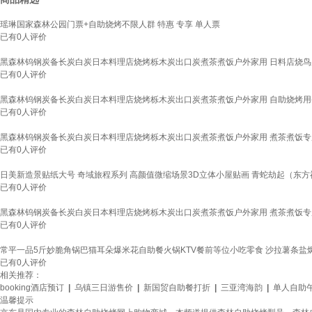
瑶琳国家森林公园门票+自助烧烤不限人群 特惠 专享 单人票
已有
0
人评价
黑森林钨钢炭备长炭白炭日本料理店烧烤栎木炭出口炭煮茶煮饭户外家用 日料店烧鸟
已有
0
人评价
黑森林钨钢炭备长炭白炭日本料理店烧烤栎木炭出口炭煮茶煮饭户外家用 自助烧烤用
已有
0
人评价
黑森林钨钢炭备长炭白炭日本料理店烧烤栎木炭出口炭煮茶煮饭户外家用 煮茶煮饭专
已有
0
人评价
日美新造景贴纸大号 奇域旅程系列 高颜值微缩场景3D立体小屋贴画 青蛇劫起（东方
已有
0
人评价
黑森林钨钢炭备长炭白炭日本料理店烧烤栎木炭出口炭煮茶煮饭户外家用 煮茶煮饭专
已有
0
人评价
常平一品5斤妙脆角锅巴猫耳朵爆米花自助餐火锅KTV餐前等位小吃零食 沙拉薯条盐
已有
0
人评价
相关推荐：
booking酒店预订
|
乌镇三日游售价
|
新国贸自助餐打折
|
三亚湾海韵
|
单人自助
温馨提示