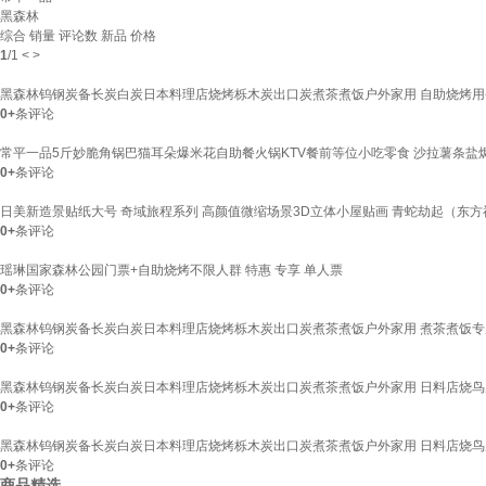
黑森林
综合
销量
评论数
新品
价格
1
/
1
<
>
黑森林钨钢炭备长炭白炭日本料理店烧烤栎木炭出口炭煮茶煮饭户外家用 自助烧烤用
0+
条评论
常平一品5斤妙脆角锅巴猫耳朵爆米花自助餐火锅KTV餐前等位小吃零食 沙拉薯条盐
0+
条评论
日美新造景贴纸大号 奇域旅程系列 高颜值微缩场景3D立体小屋贴画 青蛇劫起（东方
0+
条评论
瑶琳国家森林公园门票+自助烧烤不限人群 特惠 专享 单人票
0+
条评论
黑森林钨钢炭备长炭白炭日本料理店烧烤栎木炭出口炭煮茶煮饭户外家用 煮茶煮饭专
0+
条评论
黑森林钨钢炭备长炭白炭日本料理店烧烤栎木炭出口炭煮茶煮饭户外家用 日料店烧鸟
0+
条评论
黑森林钨钢炭备长炭白炭日本料理店烧烤栎木炭出口炭煮茶煮饭户外家用 日料店烧鸟
0+
条评论
商品精选