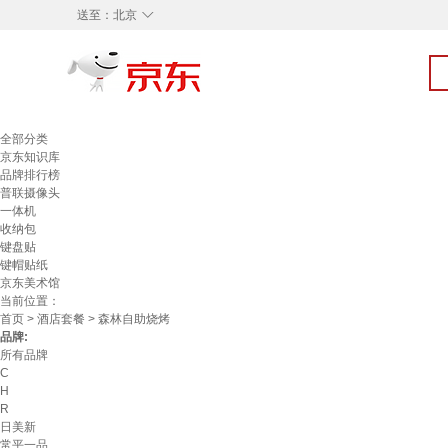
◇
送至：
北京
全部分类
京东知识库
品牌排行榜
普联摄像头
一体机
收纳包
键盘贴
键帽贴纸
京东美术馆
当前位置：
首页
>
酒店套餐
> 森林自助烧烤
品牌:
所有品牌
C
H
R
日美新
常平一品