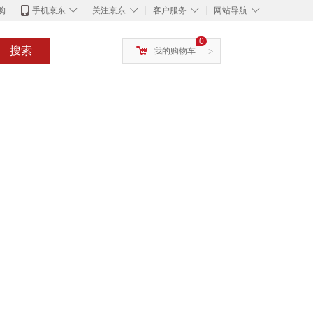
◇
◇
◇
◇
购
手机京东
关注京东
客户服务
网站导航
0
搜索
我的购物车
>