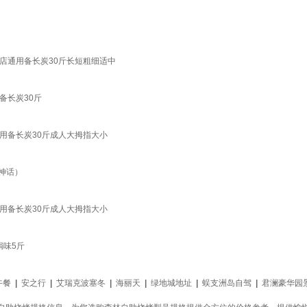
店通用备长炭30斤长短粗细适中
备长炭30斤
用备长炭30斤成人大拇指大小
神话）
用备长炭30斤成人大拇指大小
焗味5斤
午餐
|
安之行
|
艾瑞克波塞冬
|
海丽天
|
绿地城地址
|
蜈支洲岛自驾
|
君澜豪华园