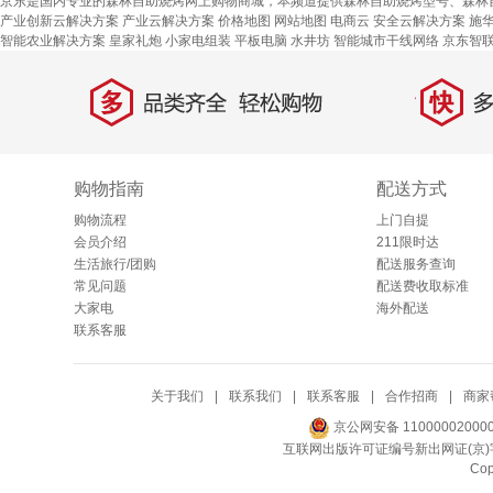
京东是国内专业的森林自助烧烤网上购物商城，本频道提供森林自助烧烤型号、森林
产业创新云解决方案
产业云解决方案
价格地图
网站地图
电商云
安全云解决方案
施
智能农业解决方案
皇家礼炮
小家电组装
平板电脑
水井坊
智能城市干线网络
京东智
多
快
品类齐全，轻松购物
多仓
购物指南
配送方式
购物流程
上门自提
会员介绍
211限时达
生活旅行/团购
配送服务查询
常见问题
配送费收取标准
大家电
海外配送
联系客服
关于我们
|
联系我们
|
联系客服
|
合作招商
|
商家
京公网安备 11000002000
互联网出版许可证编号新出网证(京)字
Co