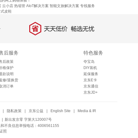
悦的网上购物体验！
案
云小店
热缩管
AIoT解决方案
智能文旅解决方案
专线服务
女式皮鞋
省
天天低价，畅选无忧
售后服务
特色服务
售后政策
夺宝岛
价格保护
DIY装机
退款说明
延保服务
返修/退换货
京东E卡
取消订单
京东通信
京东JD+
|
隐私政策
|
京东公益
|
English Site
|
Media & IR
| 新出发京零 字第大120007号
法和不良信息举报电话：4006561155
证照