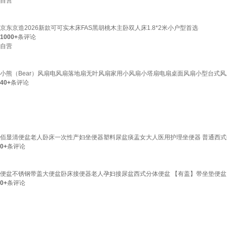
自营
京东京造2026新款可可实木床FAS黑胡桃木主卧双人床1.8*2米小户型首选
1000+
条评论
自营
小熊（Bear）风扇电风扇落地扇无叶风扇家用小风扇小塔扇电扇桌面风扇小型台式风扇
40+
条评论
佰显清便盆老人卧床一次性产妇坐便器塑料尿盆痰盂女大人医用护理坐便器 普通西式
0+
条评论
便盆不锈钢带盖大便盆卧床接便器老人孕妇接尿盆西式分体便盆 【有盖】带坐垫便盆
0+
条评论