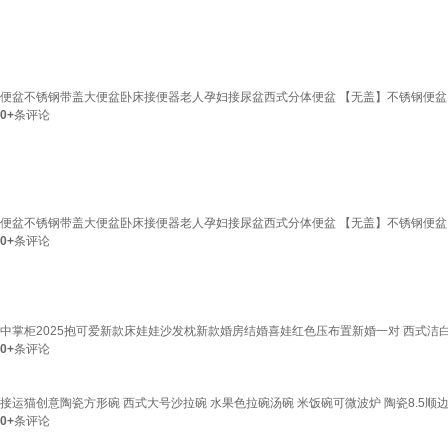
便盆不锈钢带盖大便盆卧床接便器老人孕妇接尿盆西式分体便盆 【无盖】不锈钢便盆
0+
条评论
便盆不锈钢带盖大便盆卧床接便器老人孕妇接尿盆西式分体便盆 【无盖】不锈钢便盆
0+
条评论
中掌柜2025抱可爱新款床娃娃沙发枕新款婚房结婚喜娃红色压布置新婚一对 西式洁白婚
0+
条评论
接运猫创意陶瓷方形碗 西式大号沙拉碗 水果色拉碗汤碗 米饭碗可微波炉 陶瓷8.5顺边碗
0+
条评论