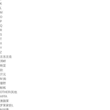
K
L
M
O
P
Q
R
S
T
X
Y
Z
京东京造
溥畔
映棠
款
亓元
M 购
珊野
献柘
OTHER/其他
AFFA
澳颜莱
罗莱家纺L
时间季