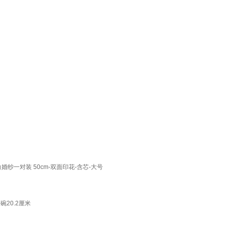
纱一对装 50cm-双面印花-含芯-大号
20.2厘米