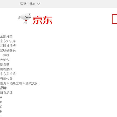
◇
送至：
北京
全部分类
京东知识库
品牌排行榜
普联摄像头
一体机
收纳包
键盘贴
键帽贴纸
京东美术馆
当前位置：
首页
>
酒店套餐
> 西式大床
品牌:
所有品牌
A
B
C
H
J