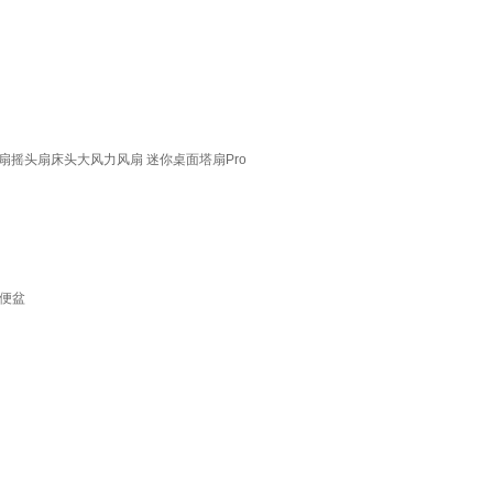
摇头扇床头大风力风扇 迷你桌面塔扇Pro
便盆