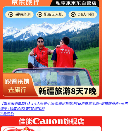
【跟着采销去旅行】2-6人轻奢小团·新疆伊犁旅游8日游赛里木湖+那拉提草原+库尔
德宁+独库公路8天7晚跟团游
78条评价