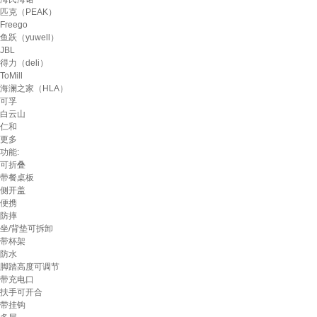
匹克（PEAK）
Freego
鱼跃（yuwell）
JBL
得力（deli）
ToMill
海澜之家（HLA）
可孚
白云山
仁和
更多
功能:
可折叠
带餐桌板
侧开盖
便携
防摔
坐/背垫可拆卸
带杯架
防水
脚踏高度可调节
带充电口
扶手可开合
带挂钩