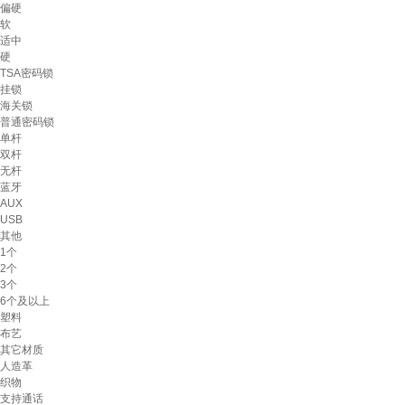
偏硬
软
适中
硬
TSA密码锁
挂锁
海关锁
普通密码锁
单杆
双杆
无杆
蓝牙
AUX
USB
其他
1个
2个
3个
6个及以上
塑料
布艺
其它材质
人造革
织物
支持通话