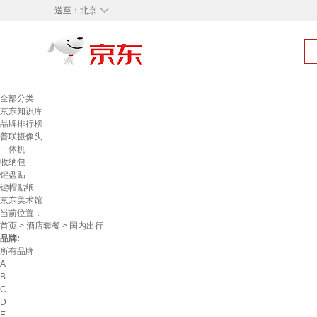
◇
送至：
北京
全部分类
京东知识库
品牌排行榜
普联摄像头
一体机
收纳包
键盘贴
键帽贴纸
京东美术馆
当前位置：
首页
>
酒店套餐
> 国内出行
品牌:
所有品牌
A
B
C
D
E