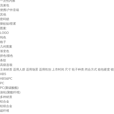
一次性内裤
洗漱包
便携/户外音箱
其他
密码锁
驱蚊贴/喷雾
图案:
LOGO
纯色
格子
几何图案
渐变色
拼色/撞色
条纹
高级选项:
主体材质
适用人群
适用场景
适用性别
上市时间
尺寸
轮子种类
闭合方式
箱包硬度
锁
ABS
ABS&PC
PC
PC(聚碳酸酯)
涤纶(聚酯纤维)
多种材质
铝合金
铝镁合金
碳纤维