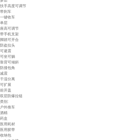
多层
扶手高度可调节
带刹车
一键收车
单层
座高可调节
带手机支架
脚踏可开合
防盗拉头
可避震
可坐可躺
靠背可倾斜
防撞包角
减震
干湿分离
可扩展
前开盖
双层防爆拉链
类别:
户外推车
酒精
药盒
医用耗材
医用胶带
收纳包