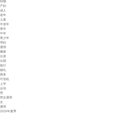
织物
产妇
成人
老年
儿童
中老年
青年
中年
青少年
孕妇
通用
搬家
出差
出国
旅行
婚礼
商务
可登机
上学
运动
男
男女通用
女
通用
2026年夏季