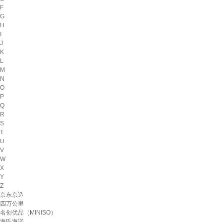
F
G
H
I
J
K
L
M
N
O
P
Q
R
S
T
U
V
W
X
Y
Z
京东京造
四万公里
名创优品（MINISO）
海氏海诺