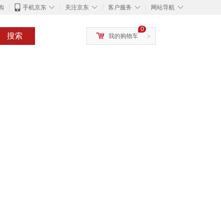
◇
◇
◇
◇
购
手机京东
关注京东
客户服务
网站导航
0
搜索
我的购物车
>