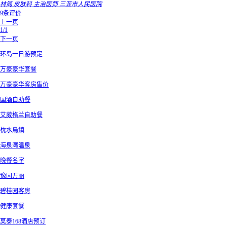
林简 皮肤科 主治医师 三亚市人民医院
9条评价
上一页
1/1
下一页
环岛一日游预定
万豪豪华套餐
万豪豪华客房售价
国酒自助餐
艾葳格兰自助餐
枕水烏鎮
海泉湾温泉
晚餐名字
豫园万丽
碧桂园客房
健康套餐
莫泰168酒店预订