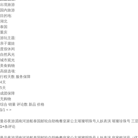
出境旅游
国内旅游
目的地:
湖北
泰国
重庆
游玩主题:
亲子遛娃
度假休闲
自然风光
城市观光
美食购物
高级选项:
行程天数
服务保障
4天
5天
成团保障
无购物
综合
销量
评论数
新品
价格
1
/
1
<
>
曼谷夜游湄南河游船泰国邮轮自助晚餐皇家公主璀璨明珠号人妖表演 璀璨珍珠号 三层豪
1+
条评论
曼谷夜游湄南河游船泰国邮轮自助晚餐皇家公主璀璨明珠号人妖表演 皇家银河号（优