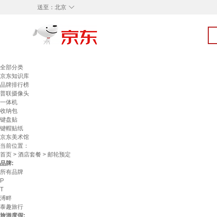
◇
送至：
北京
全部分类
京东知识库
品牌排行榜
普联摄像头
一体机
收纳包
键盘贴
键帽贴纸
京东美术馆
当前位置：
首页
>
酒店套餐
> 邮轮预定
品牌:
所有品牌
P
T
溥畔
泰趣旅行
旅游度假: