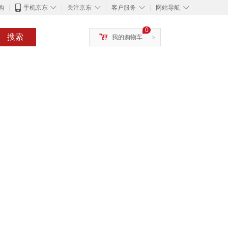
◇
◇
◇
◇
购
手机京东
关注京东
客户服务
网站导航
0
搜索
我的购物车
>