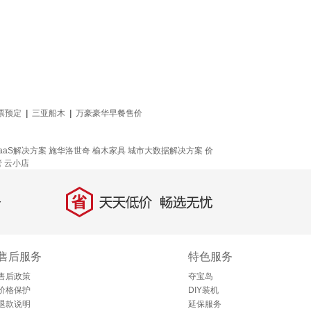
票预定
|
三亚船木
|
万豪豪华早餐售价
！
aaS解决方案
施华洛世奇
榆木家具
城市大数据解决方案
价
管
云小店
省
天天低价，畅选无忧
售后服务
特色服务
售后政策
夺宝岛
价格保护
DIY装机
退款说明
延保服务