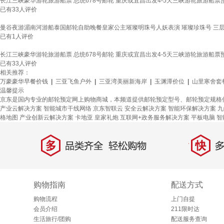
长江三峡豪华游轮旅游船票 总统678号邮轮 重庆或宜昌出发4-5天三峡游轮旅游船票预
已有
33
人评价
曼谷夜游湄南河游船泰国邮轮自助晚餐皇家公主璀璨明珠号人妖表演 璀璨珍珠号 三层豪
已有
1
人评价
长江三峡豪华游轮旅游船票 总统678号邮轮 重庆或宜昌出发4-5天三峡游轮旅游船票预
已有
33
人评价
相关推荐：
万豪豪华早餐价钱
|
三亚飞鱼户外
|
三亚湾美丽新海岸
|
玉渊潭价位
|
山里寒舍套
温馨提示
京东是国内专业的邮轮预定网上购物商城，本频道提供邮轮预定型号、邮轮预定规格
产业云解决方案
智能城市干线网络
京东智联云
安全云解决方案
智能环保解决方案
九
格地图
产业创新云解决方案
卡地亚
皇家礼炮
互联网+政务服务解决方案
平板电脑
智
多
快
品类齐全，轻松购物
多仓
购物指南
配送方式
购物流程
上门自提
会员介绍
211限时达
生活旅行/团购
配送服务查询