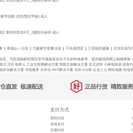
定 宜昌到重庆5天_2楼阳台标间 成人
华游船 (优先预定甲板) 成人
定 重庆到宜昌4天_2楼阳台标间 成人
餐
|
青城山一日游
|
万豪豪华套餐活动
|
千岛湖漂流
|
三亚婚庆摄像
|
京东往返车
信息，为您选购邮轮预定型号规格提供全方位的价格参考，提供愉悦的网上购物体验
牧王卫浴
电商云
工业互联网解决方案
智能文旅解决方案
女式皮鞋
小家电组装
政务P
能农业解决方案
专线服务
水井坊
AIoT解决方案
女款小白鞋
企业上云
网站地图
热缩
好
直发，极速配送
正品行货，精致服务
支付方式
货到付款
在线支付
分期付款