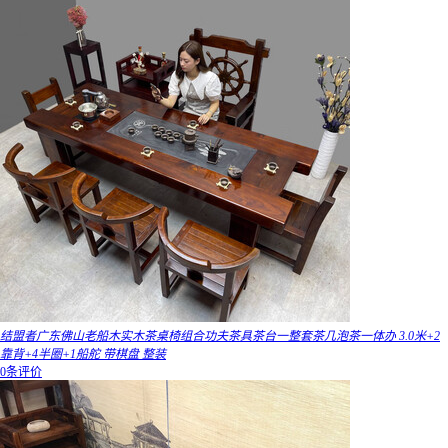
结盟者广东佛山老船木实木茶桌椅组合功夫茶具茶台一整套茶几泡茶一体办 3.0米+2
靠背+4半圈+1船舵 带棋盘 整装
0条评价