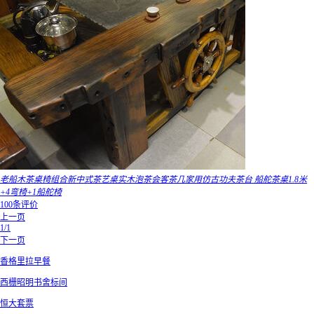
老船木茶桌椅组合新中式茶艺桌实木泡茶会客茶几家用仿古功夫茶台 船舵茶桌1.8米
+4弯椅+1船舵椅
100条评价
上一页
1/1
下一页
香格里拉早餐
西栅昭明书舍标间
恒大套票