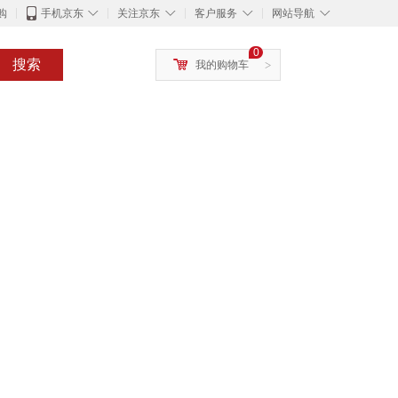
◇
◇
◇
◇
购
手机京东
关注京东
客户服务
网站导航
0
搜索
我的购物车
>