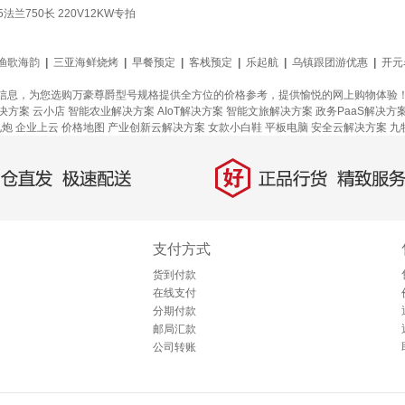
法兰750长 220V12KW专拍
渔歌海韵
|
三亚海鲜烧烤
|
早餐预定
|
客栈预定
|
乐起航
|
乌镇跟团游优惠
|
开元
信息，为您选购万豪尊爵型号规格提供全方位的价格参考，提供愉悦的网上购物体验
决方案
云小店
智能农业解决方案
AIoT解决方案
智能文旅解决方案
政务PaaS解决方
礼炮
企业上云
价格地图
产业创新云解决方案
女款小白鞋
平板电脑
安全云解决方案
九
好
直发，极速配送
正品行货，精致服务
支付方式
货到付款
在线支付
分期付款
邮局汇款
公司转账