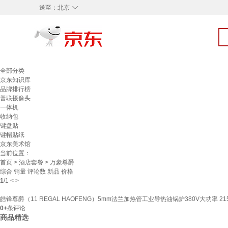
◇
送至：
北京
全部分类
京东知识库
品牌排行榜
普联摄像头
一体机
收纳包
键盘贴
键帽贴纸
京东美术馆
当前位置：
首页
>
酒店套餐
> 万豪尊爵
综合
销量
评论数
新品
价格
1
/
1
<
>
皓锋尊爵（11 REGAL HAOFENG）5mm法兰加热管工业导热油锅炉380V大功率 215
0+
条评论
商品精选