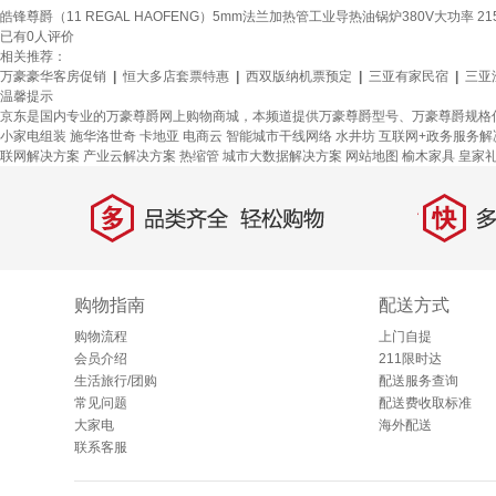
皓锋尊爵（11 REGAL HAOFENG）5mm法兰加热管工业导热油锅炉380V大功率 215
已有
0
人评价
相关推荐：
万豪豪华客房促销
|
恒大多店套票特惠
|
西双版纳机票预定
|
三亚有家民宿
|
三亚
温馨提示
京东是国内专业的万豪尊爵网上购物商城，本频道提供万豪尊爵型号、万豪尊爵规格
小家电组装
施华洛世奇
卡地亚
电商云
智能城市干线网络
水井坊
互联网+政务服务解
联网解决方案
产业云解决方案
热缩管
城市大数据解决方案
网站地图
榆木家具
皇家
多
快
品类齐全，轻松购物
多仓
购物指南
配送方式
购物流程
上门自提
会员介绍
211限时达
生活旅行/团购
配送服务查询
常见问题
配送费收取标准
大家电
海外配送
联系客服