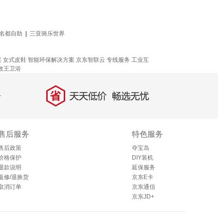
名都自助
|
三亚骑乐世界
！
案
女式皮鞋
智能环保解决方案
京东智联云
专线服务
工业互
牧王卫浴
省
天天低价，畅选无忧
售后服务
特色服务
售后政策
夺宝岛
价格保护
DIY装机
退款说明
延保服务
返修/退换货
京东E卡
取消订单
京东通信
京东JD+