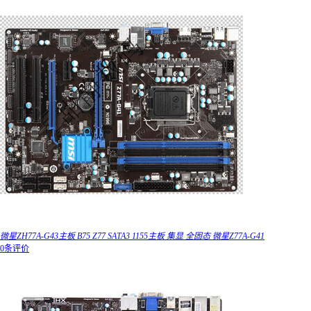
微星ZH77A-G43主板 B75 Z77 SATA3 1155主板 集显 全固态 微星Z77A-G41
0条评价