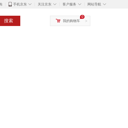
◇
◇
◇
◇
购
手机京东
关注京东
客户服务
网站导航
0
搜索
我的购物车
>