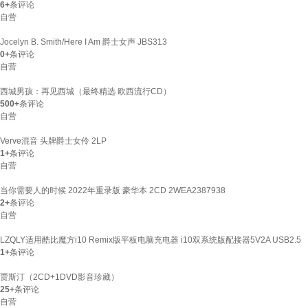
6+
条评论
自营
Jocelyn B. Smith/Here I Am 爵士女声 JBS313
0+
条评论
自营
西城男孩：再见西城（最终精选 欧西流行CD）
500+
条评论
自营
Verve混音 头牌爵士女伶 2LP
1+
条评论
自营
当你需要人的时候 2022年重录版 豪华本 2CD 2WEA2387938
2+
条评论
自营
LZQLY适用酷比魔方i10 Remix版平板电脑充电器 i10双系统版配接器5V2A USB2.5
1+
条评论
贾斯汀（2CD+1DVD影音珍藏）
25+
条评论
自营