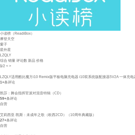
小读榜（ReadiBox）
摩登天空
窗子
星外星
LZQLY
综合
销量
评论数
新品
价格
1
/
2
<
>
LZQLY适用酷比魔方i10 Remix版平板电脑充电器 i10双系统版配接器5V2A 一体充电器
1+
条评论
凯莎：舞会指挥官派对混音特辑（CD）
59+
条评论
自营
艾莉西亚·凯斯：未成年之歌（欧西2CD）（10周年典藏版）
27+
条评论
自营