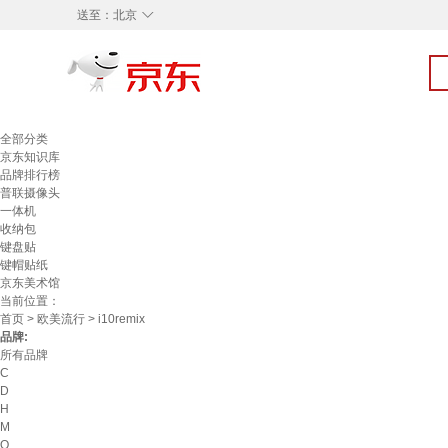
◇
送至：
北京
全部分类
京东知识库
品牌排行榜
普联摄像头
一体机
收纳包
键盘贴
键帽贴纸
京东美术馆
当前位置：
首页
>
欧美流行
> i10remix
品牌:
所有品牌
C
D
H
M
O