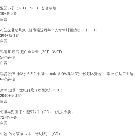
亚瑟小子（2CD+1VCD）影音珍藏
10+
条评论
自营
布兰妮世纪典藏（随碟赠送历年个人专辑封面贴纸）（2CD）
200+
条评论
自营
玛丽亚·凯丽.超白金合辑（3CD+3VCD）
5+
条评论
自营
现货 漫画 排球少年!! 2 十周年remix版 GW集训/高中校际比赛选1（常波 伊达工业
6+
条评论
席琳·迪翁：世纪典藏（欧西流行 2CD）
2000+
条评论
自营
何超与海胆仔：摇滚妹子（CD）（京东专卖）
71+
条评论
自营
约翰·传奇/爱在未来（特别版）（CD）