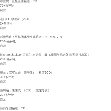
布兰妮：巨星金曲精选（CD）
70+
条评论
自营
进口CD 致朋友（2CD）
2+
条评论
自营
后街男孩：至尊团体无敌典藏辑（3CD+5DVD）
200+
条评论
自营
Michael Jackson迈克尔·杰克逊：飙（25周年纪念版 欧西流行2CD）
200+
条评论
自营
蒂朵：寂寞出走（豪华版）（欧西2CD）
39+
条评论
自营
潘玮柏：未来式（2CD）（京东专卖）
22+
条评论
自营
后裔乐团精选（CD）