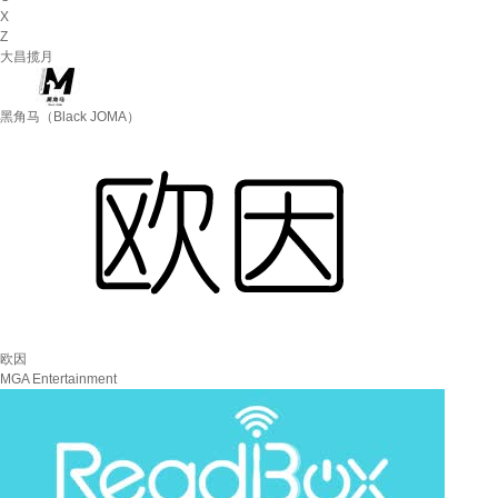
X
Z
大昌揽月
黑角马（Black JOMA）
欧因
MGA Entertainment