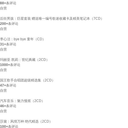
88+
条评论
自营
后街男孩：巨星套装 赠送唯一编号歌迷收藏卡及精美笔记本（7CD）
200+
条评论
自营
李心洁：bye bye 童年（CD）
31+
条评论
自营
玛丽亚·凯莉：世纪典藏（2CD）
1000+
条评论
自营
国王歌手合唱团超级精选集（2CD）
47+
条评论
自营
汽车音乐：魅力慢摇（2CD）
46+
条评论
自营
莎黛：风情万种 绝代精选（2CD）
100+
条评论