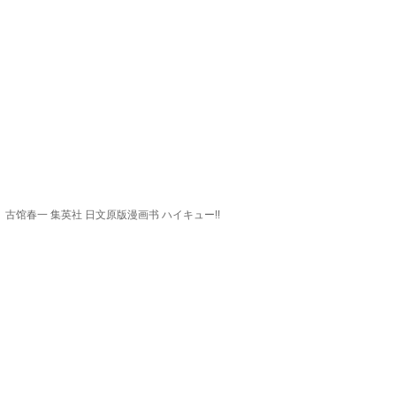
編） 古馆春一 集英社 日文原版漫画书 ハイキュー!!