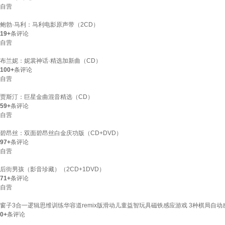
自营
鲍勃·马利：马利电影原声带（2CD）
19+
条评论
自营
布兰妮：妮裳神话·精选加新曲（CD）
100+
条评论
自营
贾斯汀：巨星金曲混音精选（CD）
59+
条评论
自营
碧昂丝：双面碧昂丝白金庆功版（CD+DVD）
97+
条评论
自营
后街男孩（影音珍藏）（2CD+1DVD）
71+
条评论
自营
窗子3合一逻辑思维训练华容道remix版滑动儿童益智玩具磁铁感应游戏 3种棋局自
0+
条评论