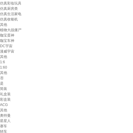
仿真彩妆玩具
仿真厨房类
仿真生活家电
仿真收银机
其他
植物大战僵尸
咖宝蛋神
咖宝车神
DC宇宙
漫威宇宙
其他
1:6
1:60
其他
否
是
简装
礼盒装
彩盒装
ACG
其他
奥特曼
星星人
赛车
轿车