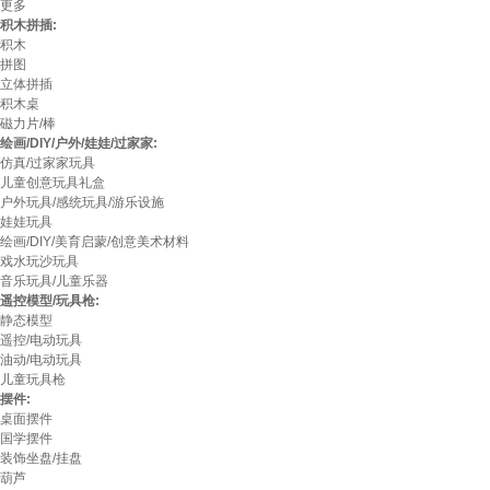
更多
积木拼插:
积木
拼图
立体拼插
积木桌
磁力片/棒
绘画/DIY/户外/娃娃/过家家:
仿真/过家家玩具
儿童创意玩具礼盒
户外玩具/感统玩具/游乐设施
娃娃玩具
绘画/DIY/美育启蒙/创意美术材料
戏水玩沙玩具
音乐玩具/儿童乐器
遥控模型/玩具枪:
静态模型
遥控/电动玩具
油动/电动玩具
儿童玩具枪
摆件:
桌面摆件
国学摆件
装饰坐盘/挂盘
葫芦