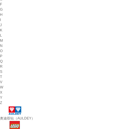
F
G
H
I
J
K
L
M
N
O
P
Q
R
S
T
V
W
X
Y
Z
奥迪双钻（AULDEY）