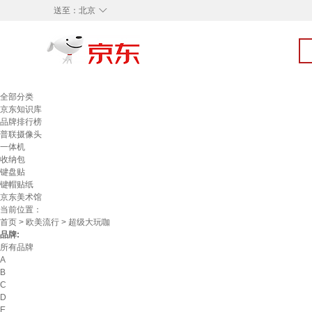
◇
送至：
北京
全部分类
京东知识库
品牌排行榜
普联摄像头
一体机
收纳包
键盘贴
键帽贴纸
京东美术馆
当前位置：
首页
>
欧美流行
> 超级大玩咖
品牌:
所有品牌
A
B
C
D
E