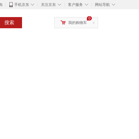
◇
◇
◇
◇
购
手机京东
关注京东
客户服务
网站导航
0
搜索
我的购物车
>