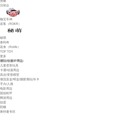
赟娅
贝初众
咖宝车神
若客（ROKR）
秘萌
泰利奇
若来（Rolife）
TOP TOY
更多
潮玩/动漫/IP周边:
儿童变形玩具
卡通/动漫周边
高达/变形模型
潮流盲盒/明盒/搪胶潮玩/吊卡
手办/人偶
电影周边
国创机甲
网游周边
扭蛋
陀螺
奥特曼专区