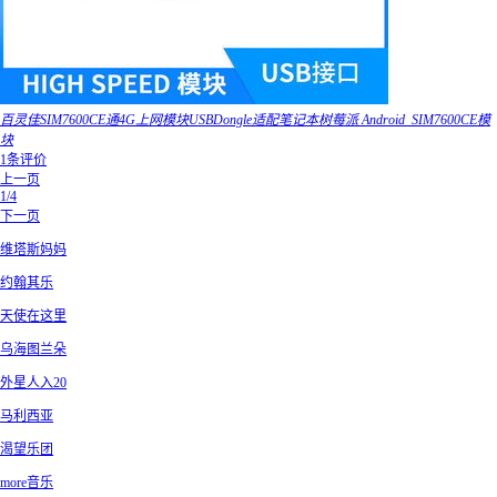
百灵佳SIM7600CE通4G上网模块USBDongle适配笔记本树莓派 Android_SIM7600CE模
块
1条评价
上一页
1/4
下一页
维塔斯妈妈
约翰其乐
天使在这里
乌海图兰朵
外星人入20
马利西亚
渴望乐团
more音乐