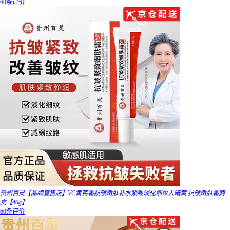
60条评价
贵州百灵【品牌直售店】VC黄芪霜抗皱嫩肤补水紧致淡化细纹去暗黄 抗皱嫩肤霜两
支【40g】
60条评价