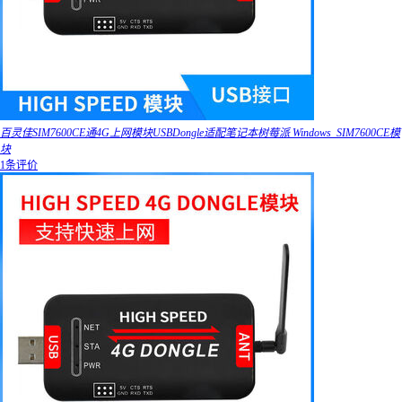
百灵佳SIM7600CE通4G上网模块USBDongle适配笔记本树莓派 Windows_SIM7600CE模
块
1条评价