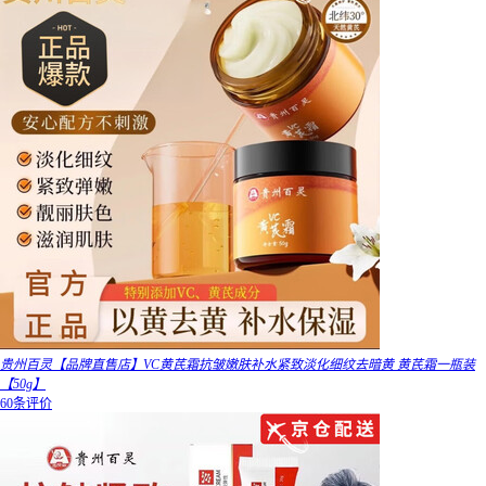
贵州百灵【品牌直售店】VC黄芪霜抗皱嫩肤补水紧致淡化细纹去暗黄 黄芪霜一瓶装
【50g】
60条评价