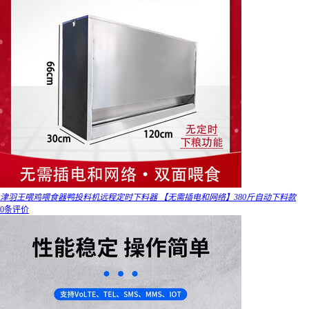
津羽王喂鸡喂食器鸭投料机远程定时下料器 【无需插电和网络】380斤自动下料款
0条评价