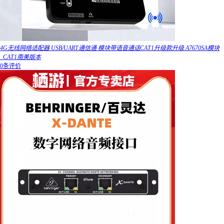
4G无线网络适配器 USB/UART通信通 模块带语音通话CAT1升级款升级 A7670SA模块
_CAT1南美版本
0条评价