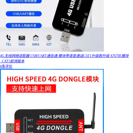
4G无线网络适配器 USB/UART通信通 模块带语音通话CAT1升级款升级 A7670E模块
_CAT1欧洲版本
0条评价