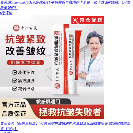
百灵通billiontonUSB2.0高速SDTF手机相机车载内存卡多合一读卡器 品牌随机（只发
质量好的）
6条评价
贵州百灵【品牌直售店】VC黄芪霜抗皱嫩肤补水紧致淡化细纹去暗黄 抗皱嫩肤霜五
支【100g】