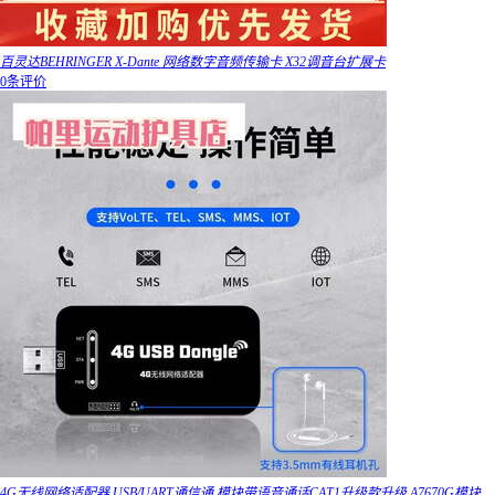
百灵达BEHRINGER X-Dante 网络数字音频传输卡 X32调音台扩展卡
0条评价
4G无线网络适配器 USB/UART通信通 模块带语音通话CAT1升级款升级 A7670G模块