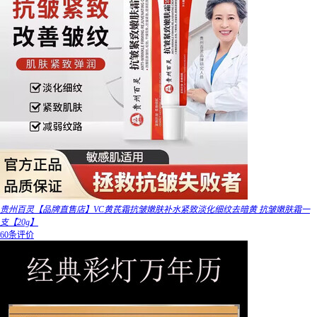
贵州百灵【品牌直售店】VC黄芪霜抗皱嫩肤补水紧致淡化细纹去暗黄 抗皱嫩肤霜一
支【20g】
60条评价