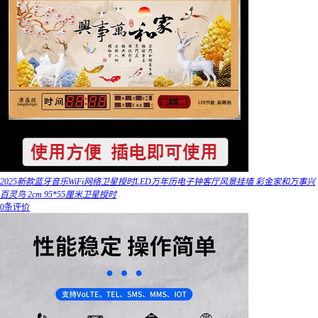
2025新款蓝牙音乐WiFi网络卫星授时LED万年历电子钟客厅风景挂墙 彩金家和万事兴
百灵鸟 2cm 95*55厘米卫星授时
0条评价