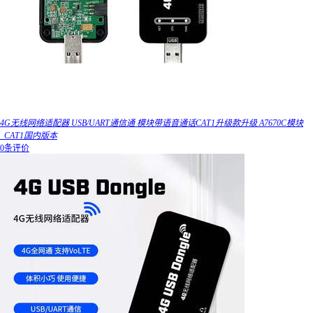
4G无线网络适配器 USB/UART通信通 模块带语音通话CAT1升级款升级 A7670C模块
_CAT1国内版本
0条评价