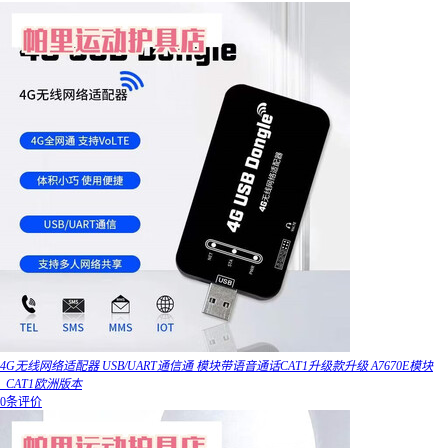
4G无线网络适配器 USB/UART通信通 模块带语音通话CAT1升级款升级 A7670E模块
_CAT1欧洲版本
0条评价