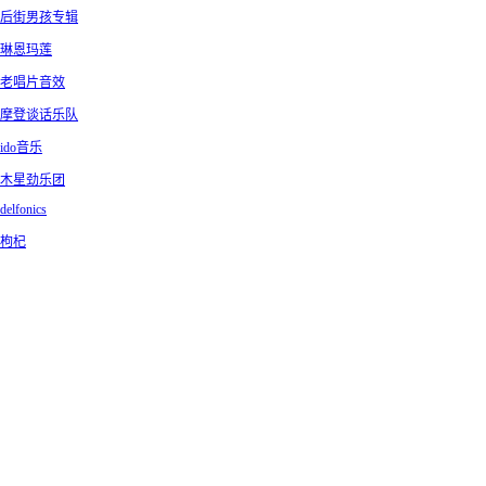
后街男孩专辑
琳恩玛莲
老唱片音效
摩登谈话乐队
ido音乐
木星劲乐团
delfonics
枸杞