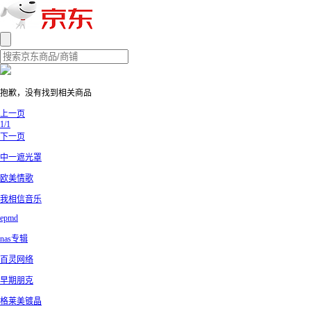
抱歉，没有找到相关商品
上一页
1/1
下一页
中一遮光罩
欧美情歌
我相信音乐
epmd
nas专辑
百灵网络
早期朋克
格莱美镀晶