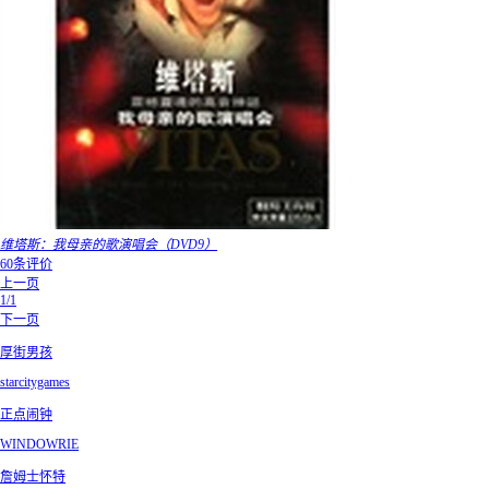
维塔斯：我母亲的歌演唱会（DVD9）
60条评价
上一页
1/1
下一页
厚街男孩
starcitygames
正点闹钟
WINDOWRIE
詹姆士怀特