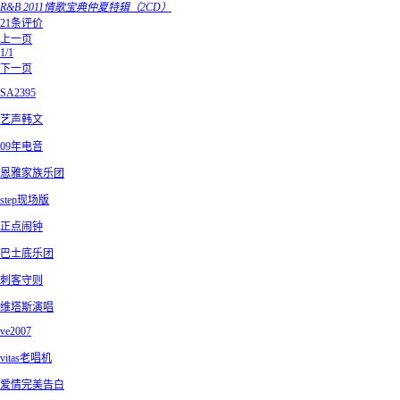
R&B 2011情歌宝典仲夏特辑（2CD）
21条评价
上一页
1/1
下一页
SA2395
艺声韩文
09年电音
恩雅家族乐团
step现场版
正点闹钟
巴士底乐团
刺客守则
维塔斯演唱
ve2007
vitas老唱机
爱情完美告白