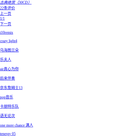
古典绝赏（30CD）
22条评价
上一页
1/1
下一页
i10remix
crazy light4
乌海图兰朵
乐夫人
air真心为你
后来伴奏
京东詹姆士13
pop音乐
卡朋特乐队
语无论次
one more chance 满人
tenergy 05