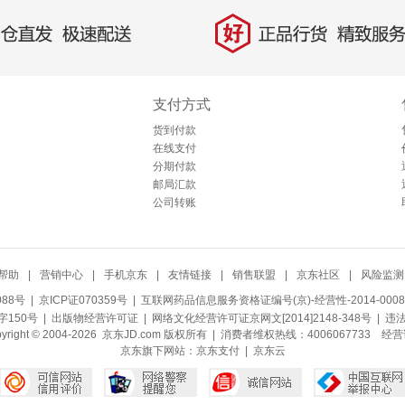
好
直发，极速配送
正品行货，精致服务
支付方式
货到付款
在线支付
分期付款
邮局汇款
公司转账
帮助
|
营销中心
|
手机京东
|
友情链接
|
销售联盟
|
京东社区
|
风险监测
088号
| 京ICP证070359号 |
互联网药品信息服务资格证编号(京)-经营性-2014-0008
150号 |
出版物经营许可证
|
网络文化经营许可证京网文[2014]2148-348号
| 违
pyright © 2004-2026 京东JD.com 版权所有 | 消费者维权热线：4006067733
经营
京东旗下网站：
京东支付
|
京东云