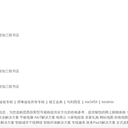
新知三联书店
新知三联书店
新知三联书店
迪翁专辑
|
席琳迪翁所有专辑
|
猫王金典
|
马利西亚
|
me345ll
|
bestmix
信息，为您选购昆西琼斯型号规格提供全方位的价格参考，提供愉悦的网上购物体验
农业解决方案
平板电脑
AIoT解决方案
电商云
小家电组装
皇家礼炮
网站地图
价格地图
云解决方案
智能城市干线网络
智能环保解决方案
专线服务
政务PaaS解决方案
女式皮