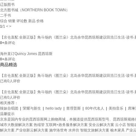
辽版图书
北方图书城（NORTHERN BOOK TOWN）
二手书
综合
销量
评论数
新品
价格
1
/
1
<
>
【京仓直配 全新正版】角斗场的《图兰朵》北岛余华昆西琼斯建议田浩江生活·读书·
0+
条评论
海外直订Quincy Jones 昆西琼斯
0+
条评论
商品精选
【京仓直配 全新正版】角斗场的《图兰朵》北岛余华昆西琼斯建议田浩江生活·读书·
已有
0
人评价
【京仓直配 全新正版】角斗场的《图兰朵》北岛余华昆西琼斯建议田浩江生活·读书·
已有
0
人评价
相关推荐：
辣妹合唱团
|
荣耀与新生
|
hello lady
|
查理普斯
|
80年代名人
|
美拍音乐
|
席琳
温馨提示
京东是国内专业的昆西琼斯网上购物商城，本频道提供昆西琼斯型号、昆西琼斯规格
城市大数据解决方案
热缩管
互联网+政务服务解决方案
安全云解决方案
云小店
智能
解决方案
产业创新云解决方案
施华洛世奇
水井坊
智能文旅解决方案
榆木家具
产业