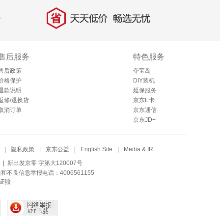
省
天天低价，畅选无忧
售后服务
特色服务
售后政策
夺宝岛
价格保护
DIY装机
退款说明
延保服务
返修/退换货
京东E卡
取消订单
京东通信
京东JD+
|
隐私政策
|
京东公益
|
English Site
|
Media & IR
| 新出发京零 字第大120007号
法和不良信息举报电话：4006561155
证照