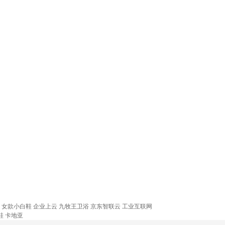
！
女款小白鞋
企业上云
九牧王卫浴
京东智联云
工业互联网
鞋
卡地亚