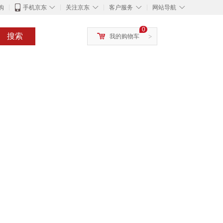
◇
◇
◇
◇
购
手机京东
关注京东
客户服务
网站导航
0
搜索
我的购物车
>