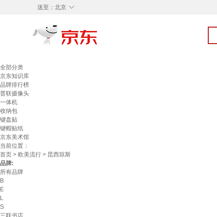
◇
送至：
北京
全部分类
京东知识库
品牌排行榜
普联摄像头
一体机
收纳包
键盘贴
键帽贴纸
京东美术馆
当前位置：
首页
>
欧美流行
> 昆西琼斯
品牌:
所有品牌
B
E
L
S
三联书店