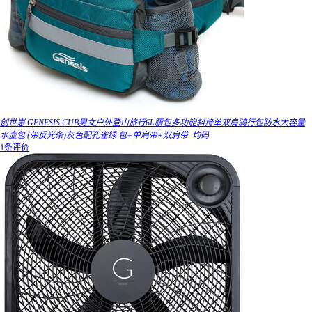
创世崽 GENESIS CUB男女户外登山旅行6L腰包多功能斜挎单双肩骑行包防水大容量
水壶包 (带反光条)灰色配孔雀绿 包+单肩带+双肩带_均码
1条评价