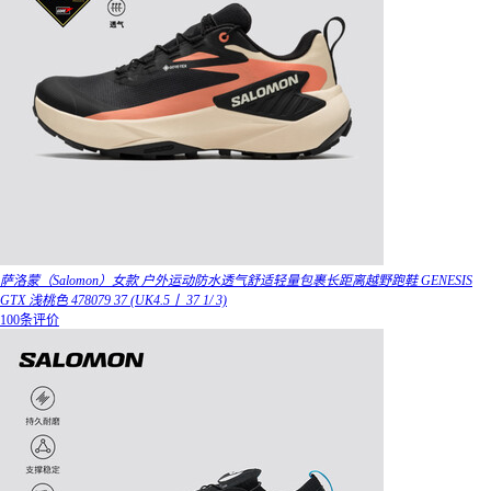
萨洛蒙（Salomon）女款 户外运动防水透气舒适轻量包裹长距离越野跑鞋 GENESIS
GTX 浅桃色 478079 37 (UK4.5丨 37 1/ 3)
100条评价