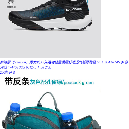
萨洛蒙（Salomon）男女款 户外运动轻量缓震舒适透气越野跑鞋 S/LAB GENESIS 多瑙
河蓝 474408 38.5 (UK5.5丨 38 2/ 3)
200条评价