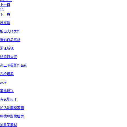
0条评价
上一页
1/3
下一页
埃文斯
拍出大师之作
摄影作品赏析
浙江新锐
杨浪浪大促
尚二明摄影作品选
古桥遗风
远岸
笔墨遣兴
青衣张火丁
泸沽湖摩梭家园
柯德琼影像档案
抽象画素材