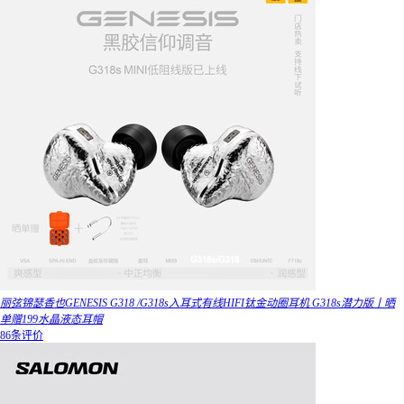
丽弦锦瑟香也GENESIS G318 /G318s入耳式有线HIFI钛金动圈耳机 G318s潜力版丨晒
单赠199水晶液态耳帽
86条评价