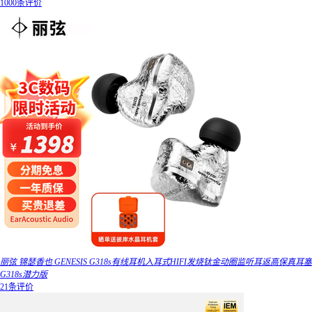
1000条评价
丽弦 锦瑟香也 GENESIS G318s有线耳机入耳式HIFI发烧钛金动圈监听耳返高保真耳塞
G318s潜力版
21条评价