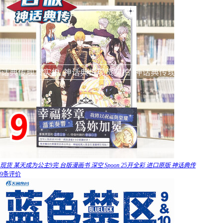
现货 某天成为公主9完 台版漫画书 深空 Spoon 25开全彩 进口原版 神话典传
9条评价