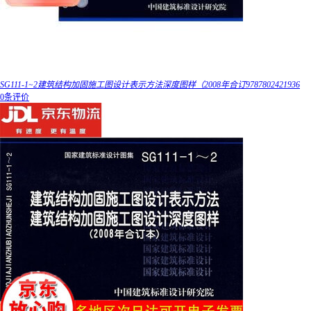
SG111-1~2建筑结构加固施工图设计表示方法深度图样（2008年合订9787802421936
0条评价