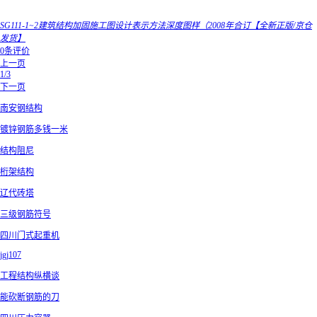
SG111-1~2建筑结构加固施工图设计表示方法深度图样（2008年合订【全新正版/京仓
发货】
0条评价
上一页
1/3
下一页
南安钢结构
镀锌钢筋多钱一米
结构阻尼
桁架结构
辽代砖塔
三级钢筋符号
四川门式起重机
jgj107
工程结构纵横谈
能砍断钢筋的刀