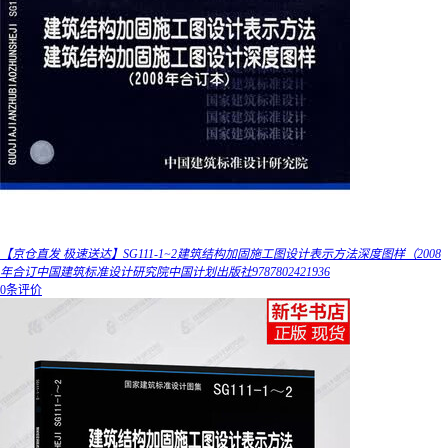
【京仓直发 极速送达】SG111-1~2建筑结构加固施工图设计表示方法深度图样（2008
年合订中国建筑标准设计研究院中国计划出版社9787802421936
0条评价