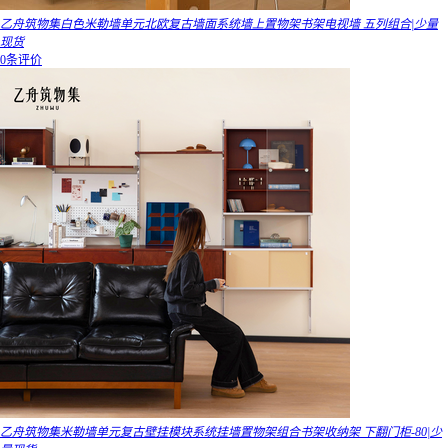
乙舟筑物集白色米勒墙单元北欧复古墙面系统墙上置物架书架电视墙 五列组合|少量
现货
0条评价
乙舟筑物集米勒墙单元复古壁挂模块系统挂墙置物架组合书架收纳架 下翻门柜-80|少