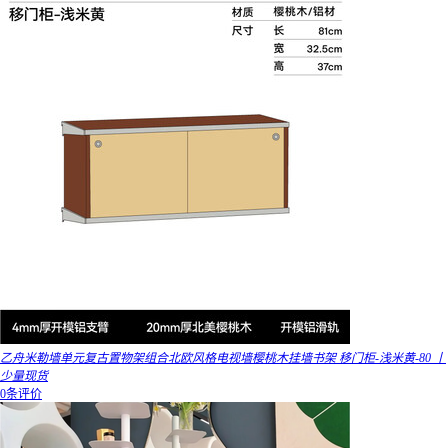
乙舟米勒墙单元复古置物架组合北欧风格电视墙樱桃木挂墙书架 移门柜-浅米黄-80 丨
少量现货
0条评价