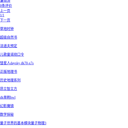
量现货
0条评价
上一页
1/1
下一页
草地时钟
超级自然书
洁道夫预定
儿歌童谣绕口令
彗星人daysky dk70-x7s
正版地理书
历史地理系列
昂立智立方
dk单刷bwl
幻影魔镜
数学探秘
量子世界的基本模块量子物理3