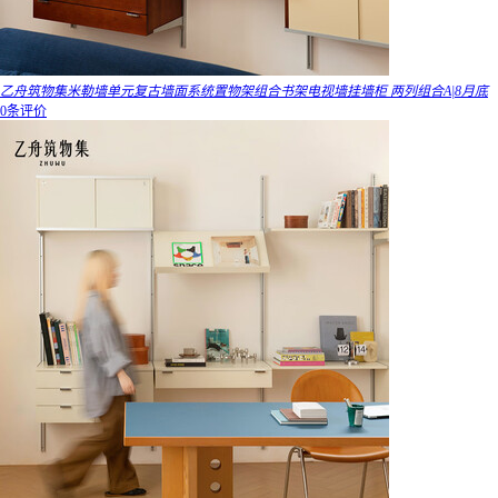
乙舟筑物集米勒墙单元复古墙面系统置物架组合书架电视墙挂墙柜 两列组合A|8月底
0条评价