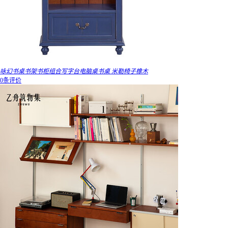
咏幻书桌书架书柜组合写字台电脑桌书桌 米勒椅子橡木
0条评价