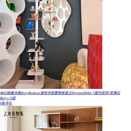
咏幻赫曼米勒StoryBookcae落地书架置物架直立HermanMiller [国内现货]浆果红
Berry+9层
0条评价