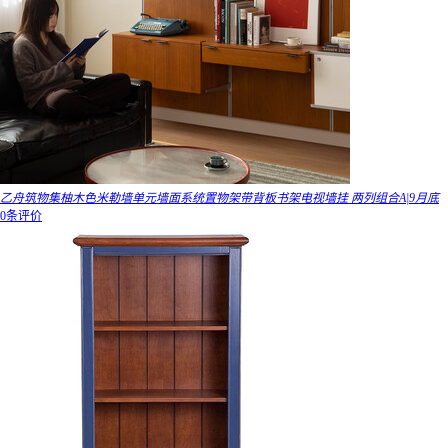
乙舟筑物集柚木色米勒墙单元墙面系统置物架带背板书架电视墙挂 两列组合A|9月底
0条评价