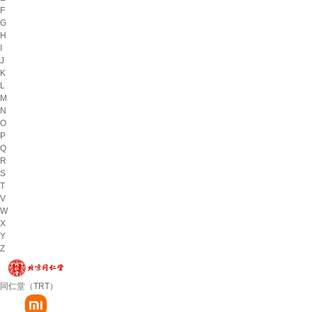
F
G
H
I
J
K
L
M
N
O
P
Q
R
S
T
V
W
X
Y
Z
同仁堂（TRT）