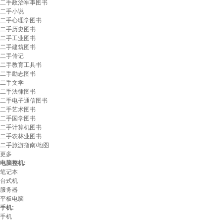
二手政治军事图书
二手小说
二手心理学图书
二手历史图书
二手工业图书
二手建筑图书
二手传记
二手教育工具书
二手励志图书
二手文学
二手法律图书
二手电子通信图书
二手艺术图书
二手国学图书
二手计算机图书
二手农林业图书
二手旅游指南/地图
更多
电脑整机:
笔记本
台式机
服务器
平板电脑
手机:
手机