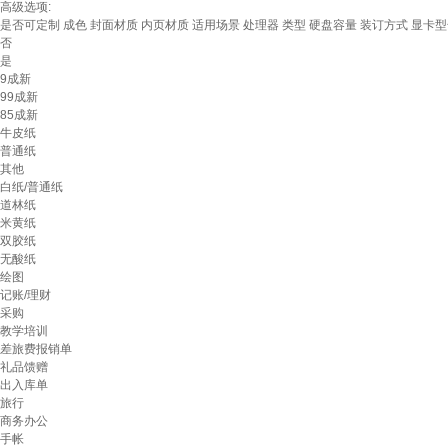
高级选项:
是否可定制
成色
封面材质
内页材质
适用场景
处理器
类型
硬盘容量
装订方式
显卡型
否
是
9成新
99成新
85成新
牛皮纸
普通纸
其他
白纸/普通纸
道林纸
米黄纸
双胶纸
无酸纸
绘图
记账/理财
采购
教学培训
差旅费报销单
礼品馈赠
出入库单
旅行
商务办公
手帐