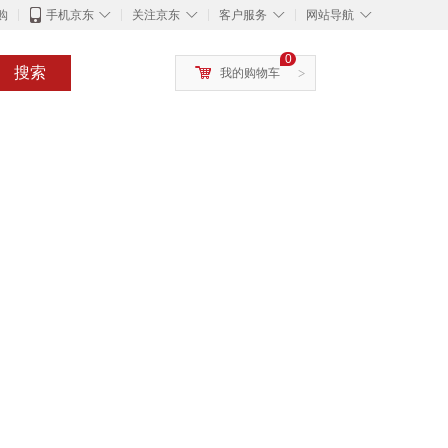
◇
◇
◇
◇
购
手机京东
关注京东
客户服务
网站导航
0
搜索
我的购物车
>