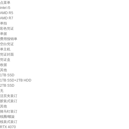
点菜单
intel i5
AMD R5
AMD R7
单拍
彩色凭证
单据
费用报销单
空白凭证
单主机
凭证封面
凭证盒
收据
其他
1TB SSD
1TB SSD+2TB HDD
2TB SSD
无
活页夹装订
胶装式装订
其他
骑马钉装订
线圈/螺旋
线装式装订
RTX 4070