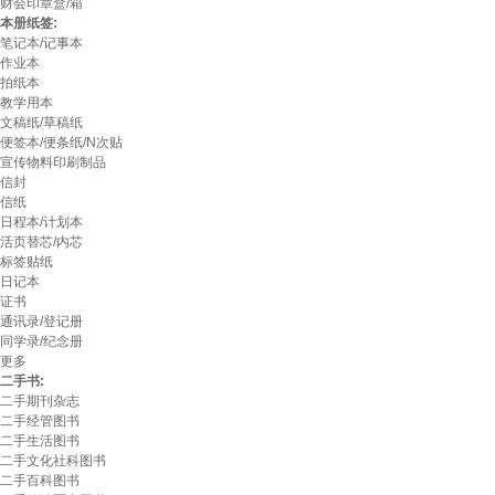
财会印章盒/箱
本册纸签:
笔记本/记事本
作业本
拍纸本
教学用本
文稿纸/草稿纸
便签本/便条纸/N次贴
宣传物料印刷制品
信封
信纸
日程本/计划本
活页替芯/内芯
标签贴纸
日记本
证书
通讯录/登记册
同学录/纪念册
更多
二手书:
二手期刊杂志
二手经管图书
二手生活图书
二手文化社科图书
二手百科图书