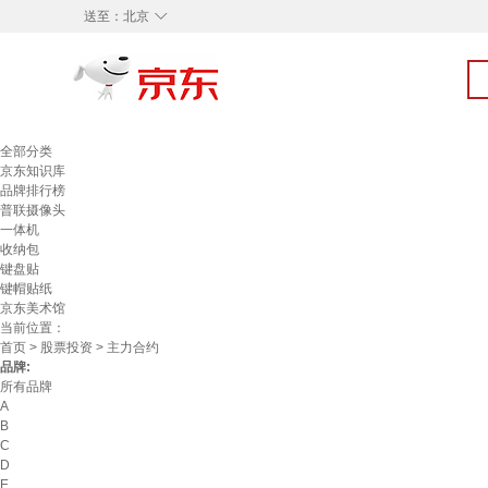
◇
送至：
北京
全部分类
京东知识库
品牌排行榜
普联摄像头
一体机
收纳包
键盘贴
键帽贴纸
京东美术馆
当前位置：
首页
>
股票投资
> 主力合约
品牌:
所有品牌
A
B
C
D
E