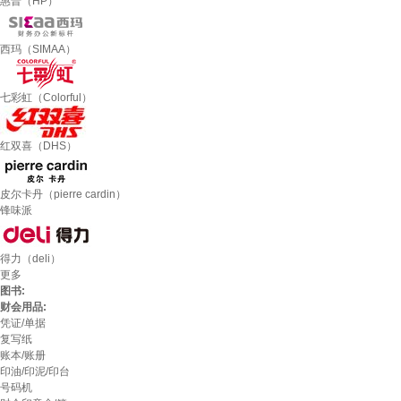
惠普（HP）
西玛（SIMAA）
七彩虹（Colorful）
红双喜（DHS）
皮尔卡丹（pierre cardin）
锋味派
得力（deli）
更多
图书:
财会用品:
凭证/单据
复写纸
账本/账册
印油/印泥/印台
号码机