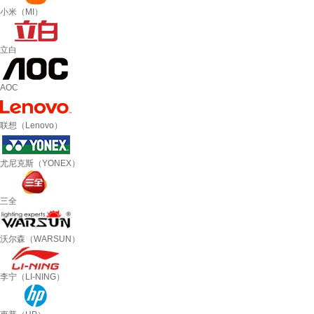
小米（MI）
立白
AOC
联想（Lenovo）
尤尼克斯（YONEX）
三全
沃尔森（WARSUN）
李宁（LI-NING）