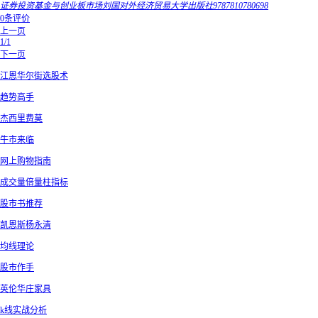
证券投资基金与创业板市场刘国对外经济贸易大学出版社9787810780698
0条评价
上一页
1/1
下一页
江恩华尔街选股术
趋势高手
杰西里费莫
牛市来临
网上购物指南
成交量倍量柱指标
股市书推荐
凯恩斯杨永清
均线理论
股市作手
英伦华庄家具
k线实战分析