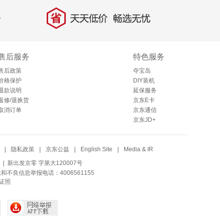
省
天天低价，畅选无忧
售后服务
特色服务
售后政策
夺宝岛
价格保护
DIY装机
退款说明
延保服务
返修/退换货
京东E卡
取消订单
京东通信
京东JD+
|
隐私政策
|
京东公益
|
English Site
|
Media & IR
| 新出发京零 字第大120007号
法和不良信息举报电话：4006561155
证照