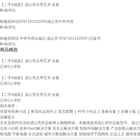
【二手9成新】成公亮古琴艺术 全集
0+
条评论
秋籁居闲话9787101102055成公亮中华书局
0+
条评论
秋籁居闲话 中华书局出版社 成公亮 9787101102055 /正版书
0+
条评论
商品精选
【二手9成新】成公亮古琴艺术 全集
已有
0
人评价
【二手9成新】成公亮古琴艺术 全集
已有
0
人评价
【二手9成新】成公亮古琴艺术 全集
已有
0
人评价
相关推荐：
张爱玲经典小说
|
鲁迅作品系列
|
莫言肥臀
|
科学小作品
|
青春全集
|
采桑小集
|
温馨提示
京东是国内专业的成公亮作品集网上购物商城，本频道提供成公亮作品集型号、成公
女款小白鞋
政务PaaS解决方案
安全云解决方案
智能环保解决方案
产业创新云解决
格地图
平板电脑
女式皮鞋
城市大数据解决方案
智能城市干线网络
企业上云
施华洛