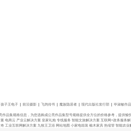
孩子王电子
|
前沿摄影
|
飞鸽传书
|
魔族隐居者
|
现代出版社发行部
|
毕淑敏作
亮作品集规格信息，为您选购成公亮作品集型号规格提供全方位的价格参考，提供愉
方案
电商云
产业云解决方案
皇家礼炮
专线服务
智能文旅解决方案
互联网+政务服务
世奇
工业互联网解决方案
九牧王卫浴
网站地图
小家电组装
榆木家具
热缩管
智能农业