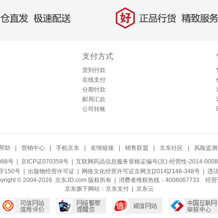
好
直发，极速配送
正品行货，精致服务
支付方式
货到付款
在线支付
分期付款
邮局汇款
公司转账
帮助
|
营销中心
|
手机京东
|
友情链接
|
销售联盟
|
京东社区
|
风险监测
088号
| 京ICP证070359号 |
互联网药品信息服务资格证编号(京)-经营性-2014-0008
150号 |
出版物经营许可证
|
网络文化经营许可证京网文[2014]2148-348号
| 违
pyright © 2004-2026 京东JD.com 版权所有 | 消费者维权热线：4006067733
经营
京东旗下网站：
京东支付
|
京东云