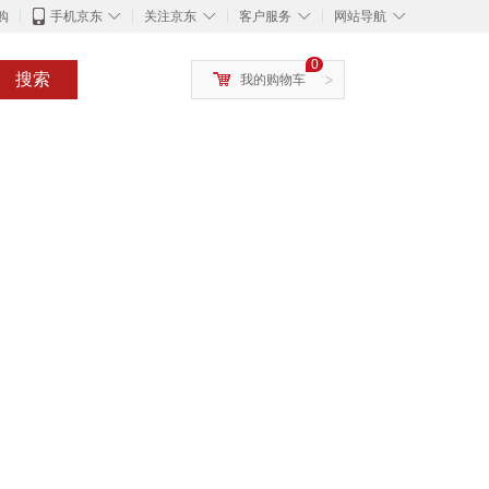
◇
◇
◇
◇
购
手机京东
关注京东
客户服务
网站导航
0
搜索
我的购物车
>