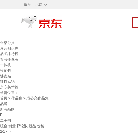
◇
送至：
北京
全部分类
京东知识库
品牌排行榜
普联摄像头
一体机
收纳包
键盘贴
键帽贴纸
京东美术馆
当前位置：
首页
>
作品集
> 成公亮作品集
品牌:
所有品牌
E
二手书
综合
销量
评论数
新品
价格
1
/
1
<
>