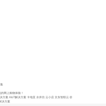
品集
悦的网上购物体验！
解决方案
AIoT解决方案
卡地亚
水井坊
云小店
京东智联云
价
解决方案