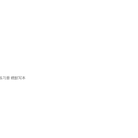
）
+练习册 赠默写本