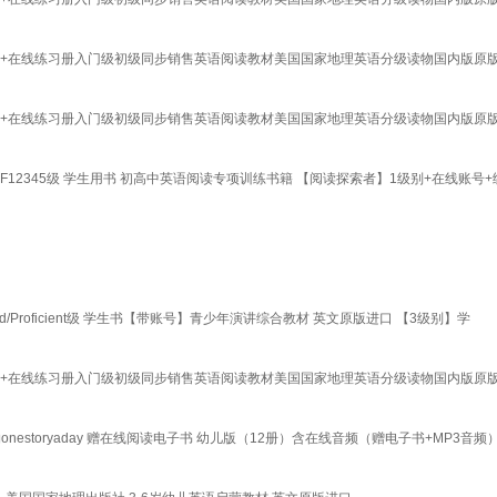
3 4 5级学生用书+在线练习册入门级初级同步销售英语阅读教材美国国家地理英语分级读物国内版原
3 4 5级学生用书+在线练习册入门级初级同步销售英语阅读教材美国国家地理英语分级读物国内版原
练习册 F12345级 学生用书 初高中英语阅读专项训练书籍 【阅读探索者】1级别+在线账号
anced/Proficient级 学生书【带账号】青少年演讲综合教材 英文原版进口 【3级别】学
3 4 5级学生用书+在线练习册入门级初级同步销售英语阅读教材美国国家地理英语分级读物国内版原
语读物onestoryaday 赠在线阅读电子书 幼儿版（12册）含在线音频（赠电子书+MP3音频