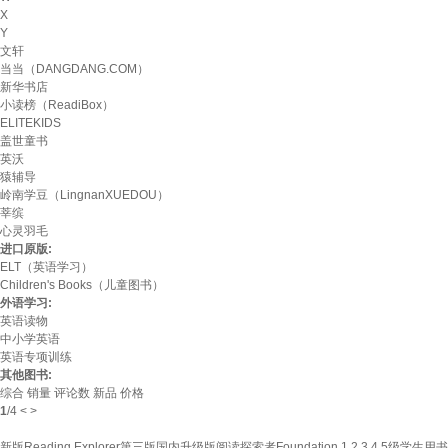
X
Y
文轩
当当（DANGDANG.COM）
新华书店
小读榜（ReadiBox）
ELITEKIDS
盖世童书
英沃
猿辅导
岭南学豆（LingnanXUEDOU）
莘缤
心灵羽毛
进口原版:
ELT（英语学习）
Children's Books（儿童图书）
外语学习:
英语读物
中小学英语
英语专项训练
其他图书:
综合
销量
评论数
新品
价格
1
/
4
<
>
新版Reading Explorer第三版国内升级版阅读探索者Foundation 1 2 