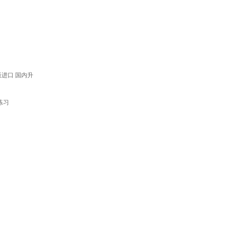
版进口 国内升
练习