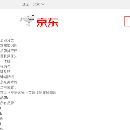
◇
送至：
北京
全部分类
京东知识库
品牌排行榜
普联摄像头
一体机
收纳包
键盘贴
键帽贴纸
京东美术馆
当前位置：
首页
>
英语读物
> 英语读物在线阅读
品牌:
所有品牌
D
E
G
L
W