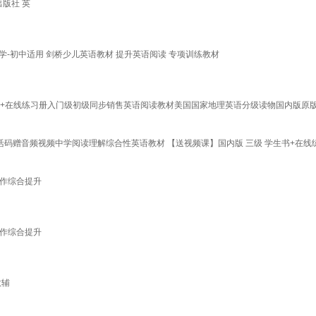
出版社 英
logies 小学-初中适用 剑桥少儿英语教材 提升英语阅读 专项训练教材
3 4 5级学生用书+在线练习册入门级初级同步销售英语阅读教材美国国家地理英语分级读物国内版原
4/5级含正版激活码赠音频视频中学阅读理解综合性英语教材 【送视频课】国内版 三级 学生书+在线
写作综合提升
写作综合提升
教辅