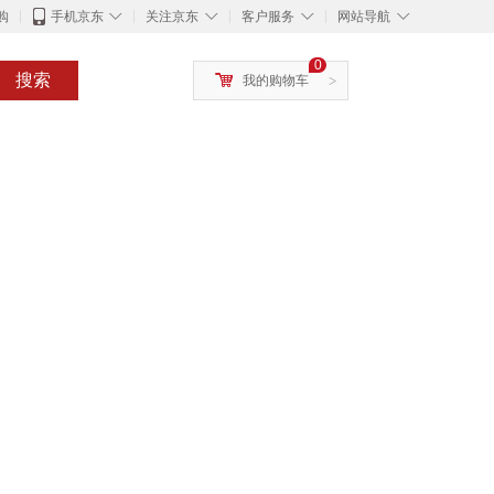
◇
◇
◇
◇
购
手机京东
关注京东
客户服务
网站导航
0
搜索
我的购物车
>