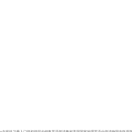
3 4 5级学生用书+在线练习册入门级初级同步销售英语阅读教材美国国家地理英语分级读物国内版原