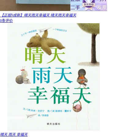
【正版9成新】晴天雨天幸福天 晴天雨天幸福天
0条评价
晴天 雨天 幸福天