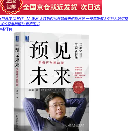
(当日发 次日达)【】爆发 大数据时代预见未来的新思维 一整套理解人类行为时空模
式的观念和理论 湛庐图书
0条评价