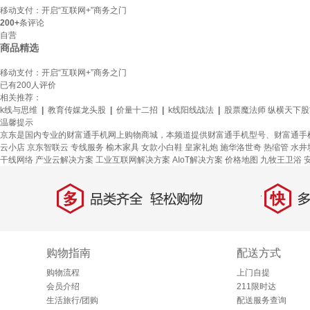
移动支付：开启“互联网+”商务之门
200+
条评论
自营
商品精选
移动支付：开启“互联网+”商务之门
已有
200
人评价
相关推荐：
k线与思维
|
教育传媒龙头股
|
价量十二招
|
k线阳线战法
|
股票魔法师 纵横天下
温馨提示
京东是国内专业的财富通手机网上购物商城，本频道提供财富通手机型号、财富通手
云小店
京东智联云
专线服务
榆木家具
女款小白鞋
皇家礼炮
施华洛世奇
热缩管
水井
干线网络
产业云解决方案
工业互联网解决方案
AIoT解决方案
价格地图
九牧王卫浴
多
快
品类齐全，轻松购物
多仓
购物指南
配送方式
购物流程
上门自提
会员介绍
211限时达
生活旅行/团购
配送服务查询