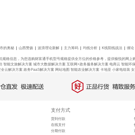
股市的奥秘
|
山西赞扬
|
波浪理论新解
|
主力筹码
|
均线分析
|
K线阳线战法
|
缠论
机规格信息，为您选购财富通手机型号规格提供全方位的价格参考，提供愉悦的网上
坊
智能文旅解决方案
城市大数据解决方案
互联网+政务服务解决方案
电商云
智能环
安全云解决方案
政务PaaS解决方案
网站地图
智能农业解决方案
卡地亚
小家电组装
女
好
直发，极速配送
正品行货，精致服务
支付方式
货到付款
在线支付
分期付款