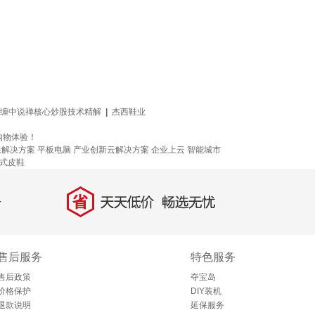
 缠中说禅核心炒股技术精解
|
杰西鞋业
购物体验！
保解决方案
平板电脑
产业创新云解决方案
企业上云
智能城市
式皮鞋
省
天天低价，畅选无忧
售后服务
特色服务
售后政策
夺宝岛
价格保护
DIY装机
退款说明
延保服务