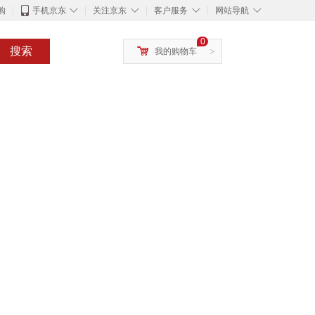
◇
◇
◇
◇
购
手机京东
关注京东
客户服务
网站导航
0
搜索
我的购物车
>