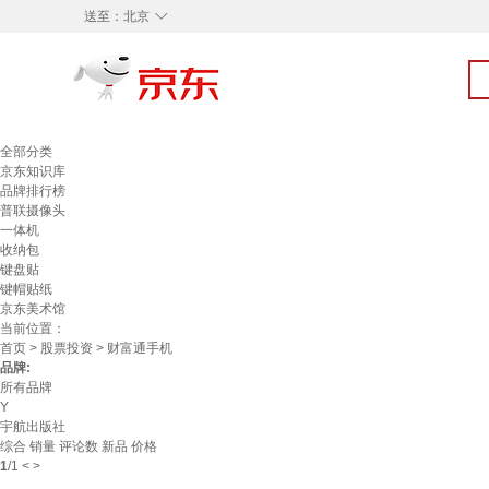
◇
送至：
北京
全部分类
京东知识库
品牌排行榜
普联摄像头
一体机
收纳包
键盘贴
键帽贴纸
京东美术馆
当前位置：
首页
>
股票投资
> 财富通手机
品牌:
所有品牌
Y
宇航出版社
综合
销量
评论数
新品
价格
1
/
1
<
>