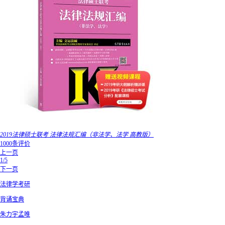
2019法律硕士联考 法律法规汇编（非法学、法学 高教版）
1000条评价
上一页
1/5
下一页
法律学考研
背诵宝典
朱力宇孟唯