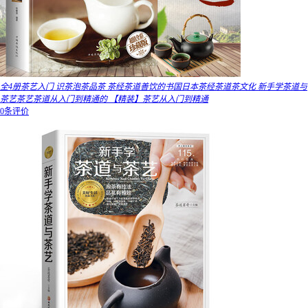
全4册茶艺入门 识茶泡茶品茶 茶经茶道善饮的书国日本茶经茶道茶文化 新手学茶道与
茶艺茶艺茶道从入门到精通的 【精装】茶艺从入门到精通
0条评价