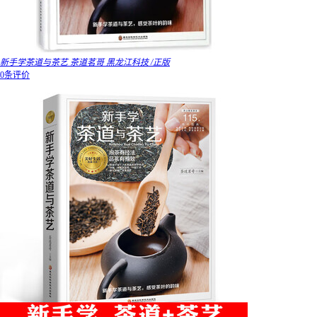
新手学茶道与茶艺 茶道茗哥 黑龙江科技 /正版
0条评价