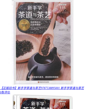
【正版旧书】新手学茶道与茶艺9787538895001 新手学茶道与茶艺
0条评价