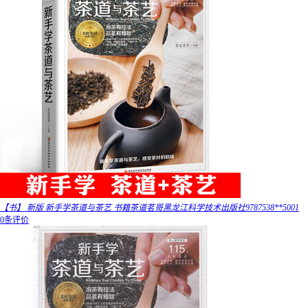
【书】 新版 新手学茶道与茶艺 书籍茶道茗哥黑龙江科学技术出版社9787538**5001
0条评价