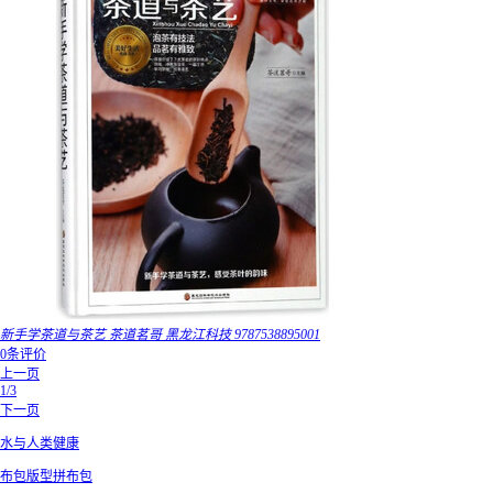
新手学茶道与茶艺 茶道茗哥 黑龙江科技 9787538895001
0条评价
上一页
1/3
下一页
水与人类健康
布包版型拼布包