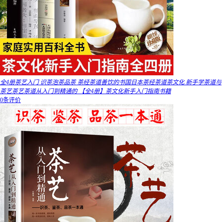
全4册茶艺入门 识茶泡茶品茶 茶经茶道善饮的书国日本茶经茶道茶文化 新手学茶道与
茶艺茶艺茶道从入门到精通的 【全4册】茶文化新手入门指南书籍
0条评价