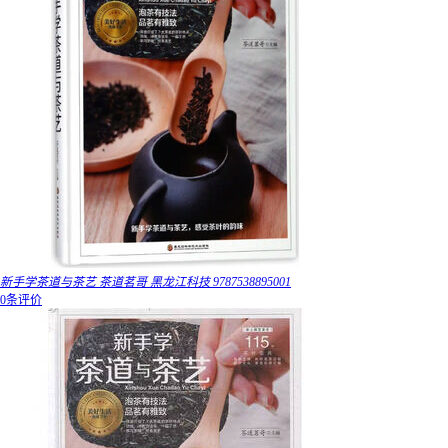
新手学茶道与茶艺 茶道茗哥 黑龙江科技 9787538895001
0条评价