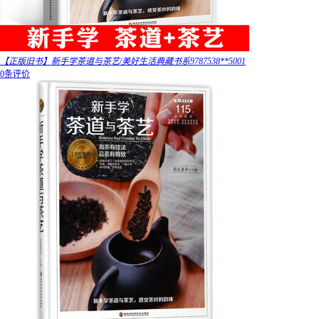
【正版旧书】新手学茶道与茶艺/美好生活典藏书系9787538**5001
0条评价