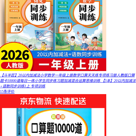
【斗半匠】20以内加减法小学数学一年级上册数学口算天天练专项练习册人教版口算
题卡10000道每日一练小学生同步练习题加减混合运算思维训练 【3本】20以内加减法
+语数同步训练1上 专项训练
15条评价