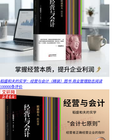
稻盛和夫的实学：经营与会计（精装）图书 商业管理励志阅读
100000条评价