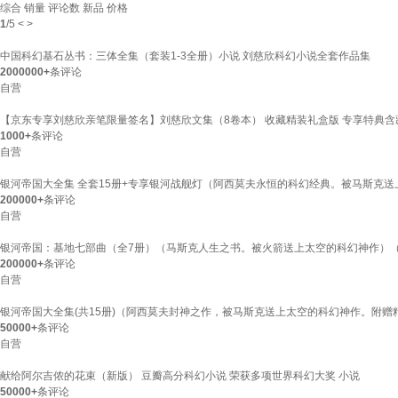
综合
销量
评论数
新品
价格
1
/
5
<
>
中国科幻基石丛书：三体全集（套装1-3全册）小说 刘慈欣科幻小说全套作品集
2000000+
条评论
自营
【京东专享刘慈欣亲笔限量签名】刘慈欣文集（8卷本） 收藏精装礼盒版 专享特典含藏
1000+
条评论
自营
银河帝国大全集 全套15册+专享银河战舰灯（阿西莫夫永恒的科幻经典。被马斯克送
200000+
条评论
自营
银河帝国：基地七部曲（全7册）（马斯克人生之书。被火箭送上太空的科幻神作）（
200000+
条评论
自营
银河帝国大全集(共15册)（阿西莫夫封神之作，被马斯克送上太空的科幻神作。附
50000+
条评论
自营
献给阿尔吉侬的花束（新版） 豆瓣高分科幻小说 荣获多项世界科幻大奖 小说
50000+
条评论