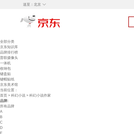
◇
送至：
北京
全部分类
京东知识库
品牌排行榜
普联摄像头
一体机
收纳包
键盘贴
键帽贴纸
京东美术馆
当前位置：
首页
>
科幻小说
> 科幻小说作家
品牌:
所有品牌
A
B
C
D
E