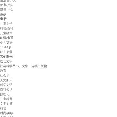
港澳台小说
都市小说
影视小说
更多
童书:
儿童文学
科普/百科
儿童绘本
动漫/卡通
少儿英语
11-14岁
幼儿启蒙
其他图书:
语言文字
社会科学丛书、文集、连续出版物
教育
社会学
天文航天
科学史话
百科知识
数理化
儿童科普
文学文摘
科普
时尚/美妆