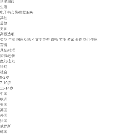
动漫周边
生活
电子书会员/数据服务
其他
道教
更多
高级选项:
类型
年龄
国家及地区
文学类型
篇幅
奖项
名家
著作
热门作家
言情
悬疑/推理
惊悚/恐怖
魔幻/玄幻
科幻
社会
0-2岁
7-10岁
11-14岁
中国
欧洲
美国
英国
外国
法国
俄罗斯
韩国