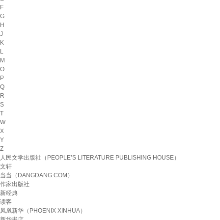
F
G
H
J
K
L
M
O
P
Q
R
S
T
W
X
Y
Z
人民文学出版社（PEOPLE’S LITERATURE PUBLISHING HOUSE）
文轩
当当（DANGDANG.COM）
作家出版社
新经典
读客
凤凰新华（PHOENIX XINHUA）
新华书店