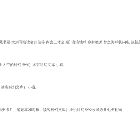
书票 大刘写给读者的信等 内含三体全3册 流浪地球 乡村教师 梦之海球状闪电 超
上太空的科幻神作）读客科幻文库 小说
读客科幻文库） 小说
赠精美卡片、笔记本和海报。读客科幻文库）小说科幻圣经收藏必备七夕礼物