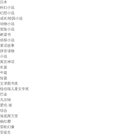
日本
科幻小说
幻想小说
成长/校园小说
动物小说
冒险小说
桥梁书
侦探小说
童话故事
拼音读物
小说
寓言神话
长篇
中篇
短篇
文津图书奖
纽伯瑞儿童文学奖
巴金
凡尔纳
爱伦·坡
综合
海底两万里
杨红樱
雷欧幻像
安徒生