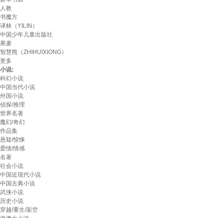
人教
书魔方
译林（YILIN）
中国少年儿童出版社
果麦
智慧熊（ZHIHUIXIONG）
更多
小说:
科幻小说
中国当代小说
外国小说
侦探/推理
世界名著
魔幻/奇幻
作品集
悬疑/惊悚
爱情/情感
名著
社会小说
中国近现代小说
中国古典小说
武侠小说
历史小说
穿越/重生/架空