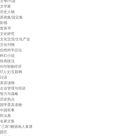
文學/小說
文学家
历史人物
原画集/设定集
影视
套装书
文化研究
文化交流/文化产业
文化刊物
自然科学总论
科幻小说
绘画技法
AI与智能经济
IT人文/互联网
日语
英语读物
企业管理与培训
智力与谋略
历史热点
国学普及读物
中国军事
民法典
名家文集
“三高”/糖尿病人食谱
园艺