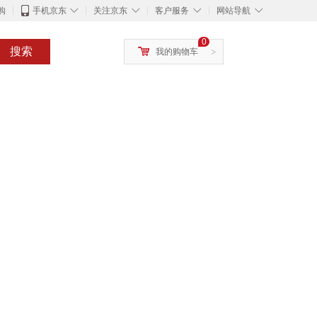
◇
◇
◇
◇
购
手机京东
关注京东
客户服务
网站导航
0
搜索
我的购物车
>