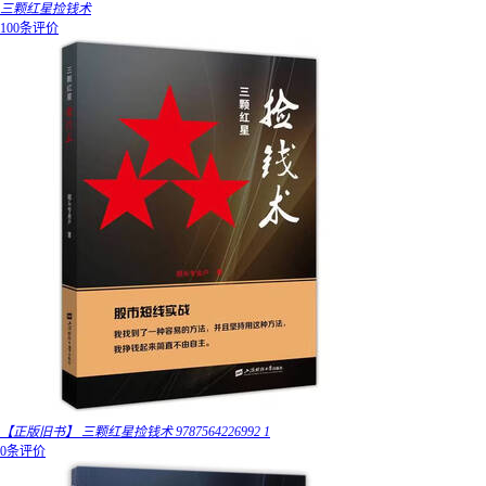
三颗红星捡钱术
100条评价
【正版旧书】 三颗红星捡钱术 9787564226992 1
0条评价