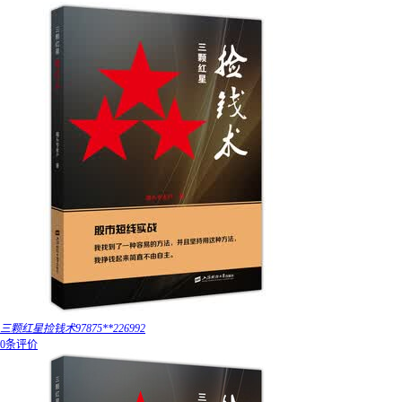
三颗红星捡钱术97875**226992
0条评价