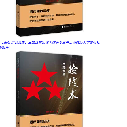
【正版 京仓直发】三颗红星捡钱术超头专业户上海财经大学出版社
0条评价