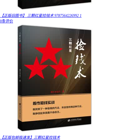
【正版旧图书】 三颗红星捡钱术 9787564226992 1
0条评价
【正版包邮极速发】三颗红星捡钱术