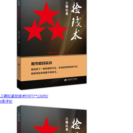
三颗红星捡钱术97875**226992
0条评价