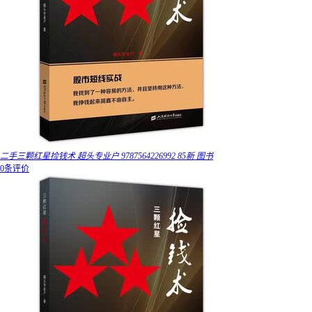
二手三颗红星捡钱术 超头专业户 9787564226992 85新 图书
0条评价