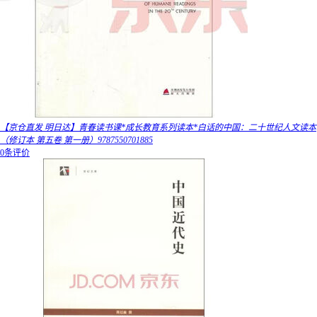
【京仓直发 明日达】青春读书课*成长教育系列读本*白话的中国：二十世纪人文读本
（修订本 第五卷 第一册）9787550701885
0条评价