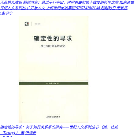
无品牌九成新 超越时空：通过平行宇宙、时间卷曲和第十维度的科学之旅 加来道雄
世纪人文系列丛书·开放人文 上海世纪出版集团 9787542848048 超越时空 无规格
1条评价
确定性的寻求：关于知行关系系的研究——世纪人文系列丛书 （美）杜威
（Dewey,j.） 著,傅统先