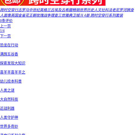
跨时空穿行古罗马中世纪英格兰古埃及古希腊畅销世界历史人文社科法老尼罗河狮身
人面像英国金雀花王朝玫瑰战争理查三世雅典卫城 H 4册 跨时空穿行系列套装
0条评价
上一页
1/4
下一页
恐龙在行动
满囤五谷香
探索发现大知识
喜羊羊喜羊羊之
幼儿绘本科普
人类之谜
大自然科技
近战利器
人类守护神
世界多奇妙