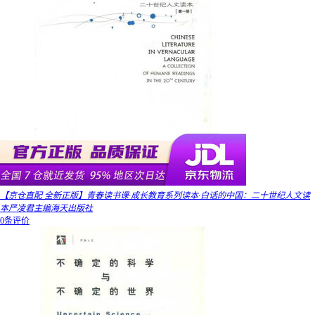
【京仓直配 全新正版】青春读书课·成长教育系列读本·白话的中国：二十世纪人文读
本严凌君主编海天出版社
0条评价