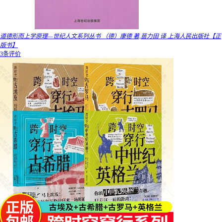
道德形而上学原理—世纪人文系列丛书 （德）康德 著,苗力田 译 上海人民出版社【正
版书】
3条评价