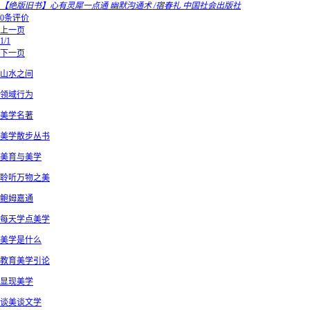
【绝版旧书】心有灵犀一点通 幽默沟通术 /宿春礼 中国社会出版社
0条评价
上一页
1/1
下一页
山水之间
领域行为
美学名著
美学散步丛书
美育与美学
聆听万物之美
鲍姆嘉通
每天学点美学
美学是什么
教育美学引论
显现美学
谈美谈文学