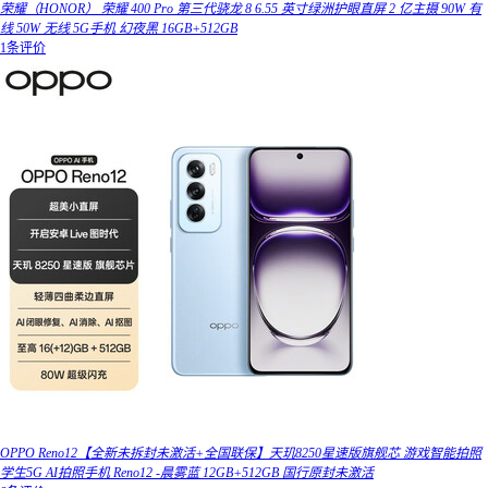
荣耀（HONOR） 荣耀 400 Pro 第三代骁龙 8 6.55 英寸绿洲护眼直屏 2 亿主摄 90W 有
线 50W 无线 5G手机 幻夜黑 16GB+512GB
1条评价
OPPO Reno12【全新未拆封未激活+全国联保】天玑8250星速版旗舰芯 游戏智能拍照
学生5G AI拍照手机 Reno12 -晨雾蓝 12GB+512GB 国行原封未激活