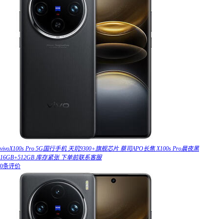
vivoX100s Pro 5G国行手机 天玑9300+旗舰芯片 蔡司APO长焦 X100s Pro晨夜黑
16GB+512GB 库存紧张 下单前联系客服
0条评价