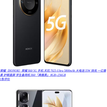
荣耀（HONOR）荣耀 X60 5G 手机 天玑 7025-Ultra 5800mAh 大电池 35W 快充 一亿像
素 护眼直屏 学生备用机 X60「典雅黑」 8GB+256GB
1条评价