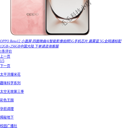
OPPO Reno12 小直屏 四面微曲AI智能影像拍照5G手机芯片 晨雾蓝 5G全网通标配
12GB+256GB中国大陆 下单请咨询客服
1条评价
上一页
1/5
下一页
太平洋爆米花
趣味科学系列
太空无垠第三季
彩色王国
孕前调理
揭秘地下
校园广播社