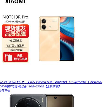
小米红米Note13R Pro【全新未激活未拆封+全国联保】 6.79英寸直屏 1亿像素相机
5000毫安电池 晨光金 12GB+256GB【全新原装】
0条评价