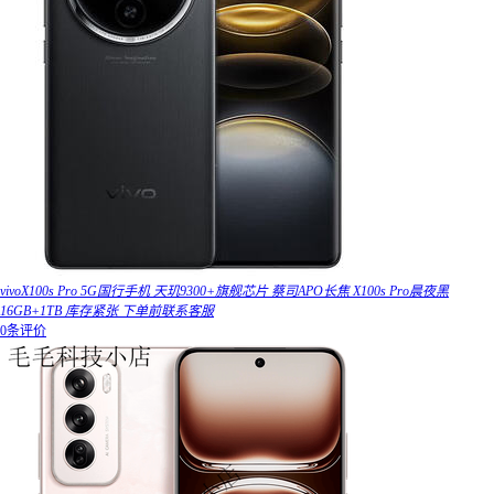
vivoX100s Pro 5G国行手机 天玑9300+旗舰芯片 蔡司APO长焦 X100s Pro晨夜黑
16GB+1TB 库存紧张 下单前联系客服
0条评价