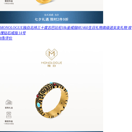
MONOLOGUE独白北纬三十度古巴比伦18k金戒指MU460生日礼物高级送女友礼物 玫
瑰钻石戒指 14号
8条评价