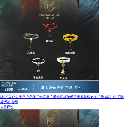
MONOLOGUE独白北纬三十度复古黄金五福神兽手串多款送女友礼物 MRV143 招金
虎手串 均码
37条评价