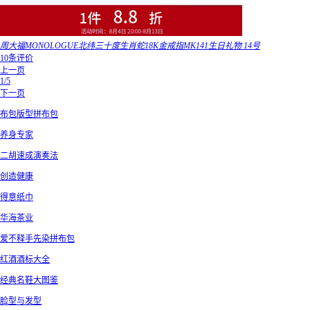
周大福MONOLOGUE北纬三十度生肖蛇18K金戒指MK141生日礼物 14号
10条评价
上一页
1/5
下一页
布包版型拼布包
养身专家
二胡速成演奏法
创造健康
得意纸巾
华海茶业
爱不释手先染拼布包
红酒酒标大全
经典名鞋大图鉴
脸型与发型