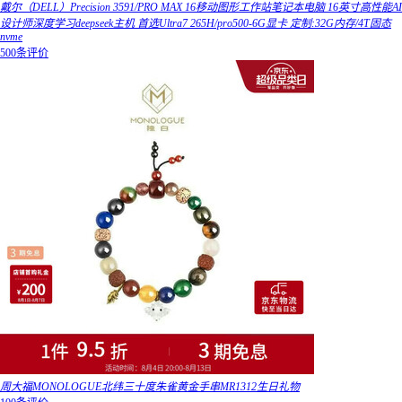
戴尔（DELL）Precision 3591/PRO MAX 16移动图形工作站笔记本电脑 16英寸高性能AI
设计师深度学习deepseek主机 首选Ultra7 265H/pro500-6G显卡 定制:32G内存/4T固态
nvme
500条评价
周大福MONOLOGUE北纬三十度朱雀黄金手串MR1312生日礼物