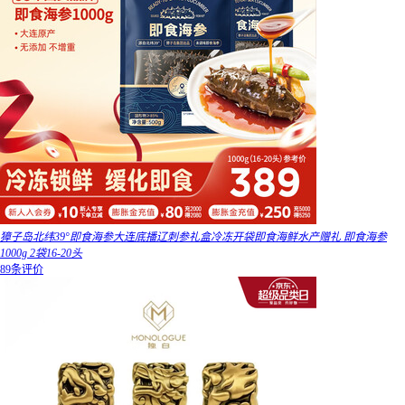
獐子岛北纬39°即食海参大连底播辽刺参礼盒冷冻开袋即食海鲜水产赠礼 即食海参
1000g 2袋16-20头
89条评价