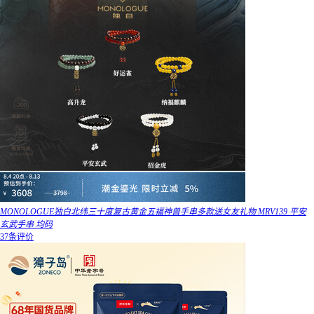
MONOLOGUE独白北纬三十度复古黄金五福神兽手串多款送女友礼物 MRV139 平安
玄武手串 均码
37条评价