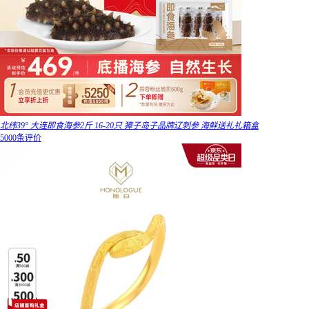
北纬39° 大连即食海参2斤 16-20只 獐子岛子品牌辽刺参 海鲜送礼礼箱盒
5000条评价