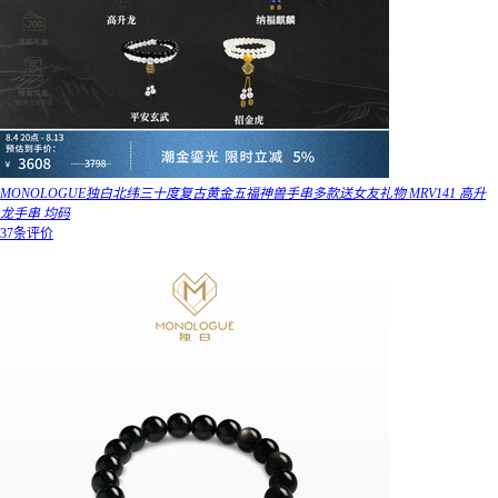
MONOLOGUE独白北纬三十度复古黄金五福神兽手串多款送女友礼物 MRV141 高升
龙手串 均码
37条评价