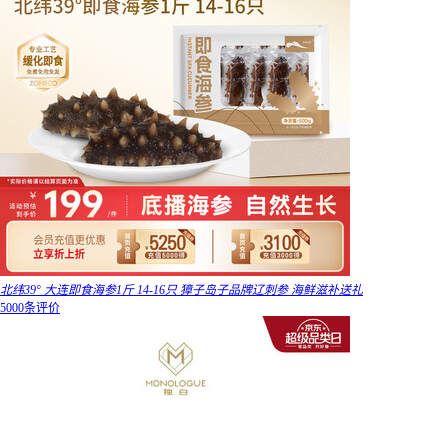
北纬39° 大连即食海参1斤 14-16只 獐子岛子品牌辽刺参 海鲜滋补送礼
5000条评价