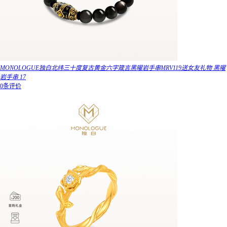
MONOLOGUE独白北纬三十度复古黄金六字箴言黑曜岩手串MRV119送女友礼物 黑曜
岩手串 17
0条评价