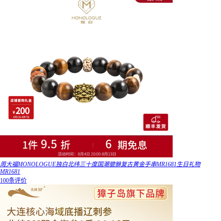
周大福MONOLOGUE独白北纬三十度国潮貔貅复古黄金手串MR1681生日礼物
MR1681
100条评价