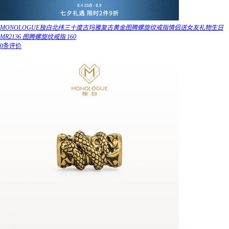
MONOLOGUE独白北纬三十度古玛雅复古黄金图腾螺旋纹戒指情侣送女友礼物生日
MR2136 图腾螺旋纹戒指 160
0条评价