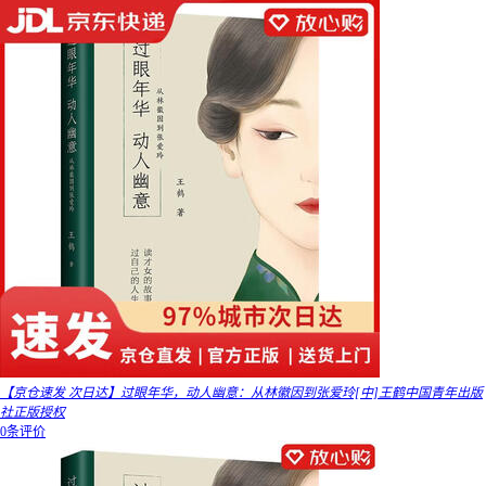
【京仓速发 次日达】过眼年华，动人幽意：从林徽因到张爱玲[中]王鹤中国青年出版
社正版授权
0条评价