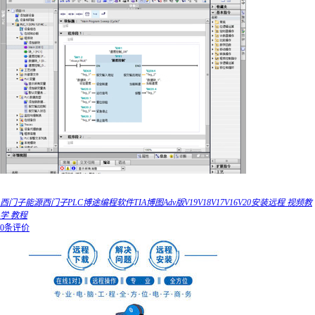
西门子能源西门子PLC博途编程软件TIA博图Adv版V19V18V17V16V20安装远程 视频教
学 教程
0条评价