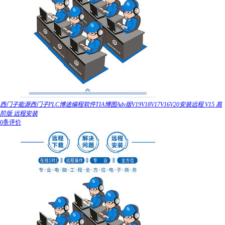
西门子能源西门子PLC博途编程软件TIA博图Adv版V19V18V17V16V20安装远程 V15 高
阶版 远程安装
0条评价