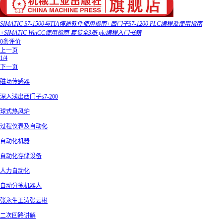
SIMATIC S7-1500与TIA博途软件使用指南+西门子S7-1200 PLC编程及使用指南
+SIMATIC WinCC使用指南 套装全3册 plc编程入门书籍
0条评价
上一页
1/4
下一页
磁场传感器
深入浅出西门子s7-200
球式热风炉
过程仪表及自动化
自动化机器
自动化存储设备
人力自动化
自动分拣机器人
张永生王涛张云彬
二次回路讲解