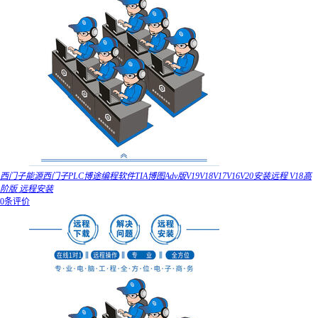
西门子能源西门子PLC博途编程软件TIA博图Adv版V19V18V17V16V20安装远程 V18高
阶版 远程安装
0条评价