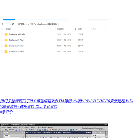
西门子能源西门子PLC博途编程软件TIA博图Adv版V19V18V17V16V20安装远程 V15-
V20安装包+教程资料 以上全套资料
0条评价