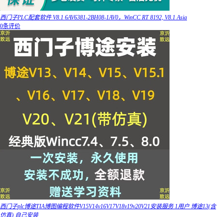
西门子PLC配套软件 V8.1 6AV6381-2BH08-1AV0，WinCC RT 8192, V8.1 Asia
0条评价
西门子plc博途TIA博图编程软件V15V14v16V17V18v19v20V21安装服务 1用户 博途13(含
仿真) 自己安装