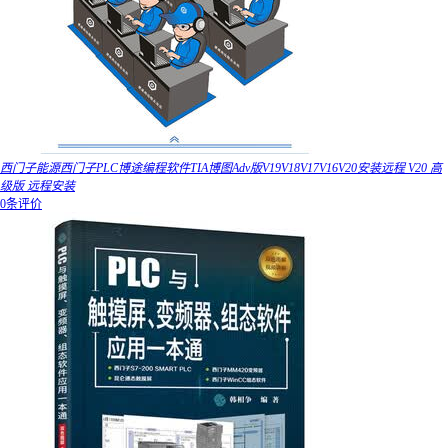
西门子能源西门子PLC博途编程软件TIA博图Adv版V19V18V17V16V20安装远程 V20 高
级版 远程安装
0条评价