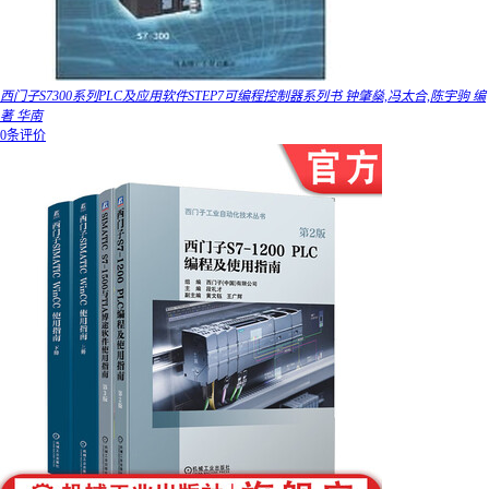
西门子S7300系列PLC及应用软件STEP7可编程控制器系列书 钟肇燊,冯太合,陈宇驹 编
著 华南
0条评价