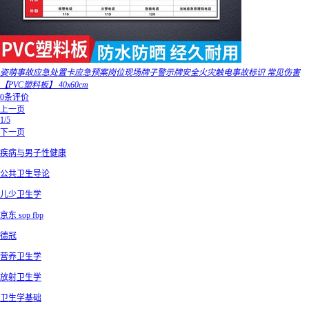
姿萌事故应急处置卡应急预案岗位现场牌子警示牌安全火灾触电事故标识 常见伤害
【PVC塑料板】 40x60cm
0条评价
上一页
1/5
下一页
疾病与男子性健康
公共卫生导论
儿少卫生学
京东 sop fbp
德冠
营养卫生学
放射卫生学
卫生学基础