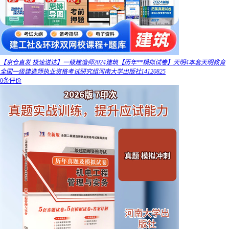
【京仓直发 极速送达】一级建造师2024建筑【历年**模拟试卷】天明4本套天明教育
全国一级建造师执业资格考试研究组河南大学出版社14120825
0条评价