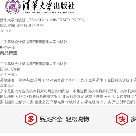
清华大学出版社（TSINGHUA UNIVERSITY PRESS）
综合
销量
评论数
新品
价格
1
/
1
<
>
二手基础会计杨冰莉//康莉清华大学出版社
0+
条评论
商品精选
二手基础会计杨冰莉//康莉清华大学出版社
已有
0
人评价
相关推荐：
吴敬静著
|
制冷与空调网
|
caxa实体设计2009
|
汽车空调课件
|
全国科技创新
|
温馨提示
京东是国内专业的杨冰莉康莉网上购物商城，本频道提供杨冰莉康莉型号、杨冰莉康
网站地图
互联网+政务服务解决方案
产业云解决方案
施华洛世奇
云小店
女式皮鞋
九
案
智能农业解决方案
企业上云
平板电脑
专线服务
小家电组装
水井坊
产业创新云解
多
快
品类齐全，轻松购物
多仓