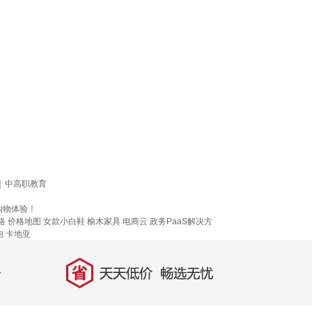
|
中高职教育
购物体验！
络
价格地图
女款小白鞋
榆木家具
电商云
政务PaaS解决方
炮
卡地亚
省
天天低价，畅选无忧