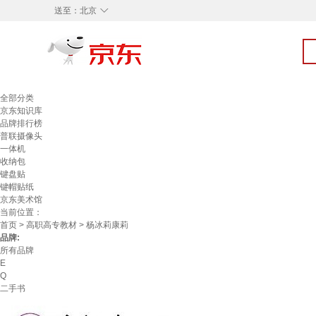
◇
送至：
北京
全部分类
京东知识库
品牌排行榜
普联摄像头
一体机
收纳包
键盘贴
键帽贴纸
京东美术馆
当前位置：
首页
>
高职高专教材
> 杨冰莉康莉
品牌:
所有品牌
E
Q
二手书