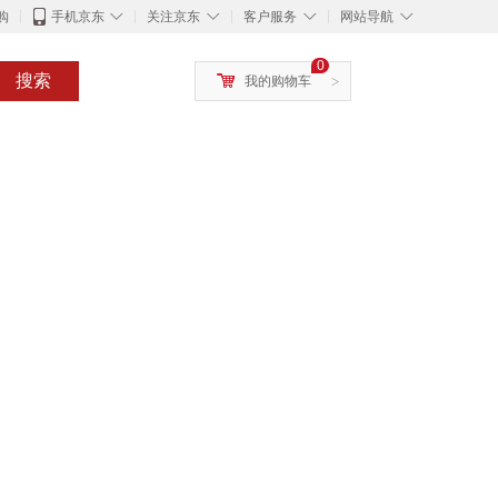
◇
◇
◇
◇
购
手机京东
关注京东
客户服务
网站导航
0
搜索
我的购物车
>