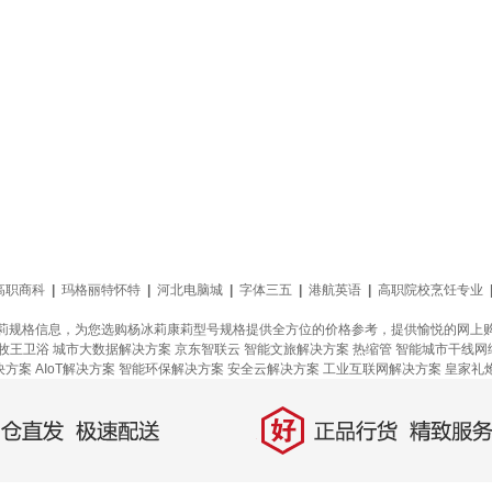
高职商科
|
玛格丽特怀特
|
河北电脑城
|
字体三五
|
港航英语
|
高职院校烹饪专业
莉规格信息，为您选购杨冰莉康莉型号规格提供全方位的价格参考，提供愉悦的网上
牧王卫浴
城市大数据解决方案
京东智联云
智能文旅解决方案
热缩管
智能城市干线网
决方案
AIoT解决方案
智能环保解决方案
安全云解决方案
工业互联网解决方案
皇家礼
好
直发，极速配送
正品行货，精致服务