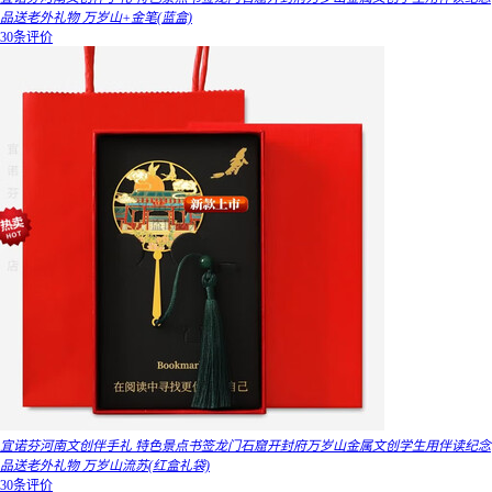
品送老外礼物 万岁山+金笔(蓝盒)
30条评价
宜诺芬河南文创伴手礼 特色景点书签龙门石窟开封府万岁山金属文创学生用伴读纪念
品送老外礼物 万岁山流苏(红盒礼袋)
30条评价