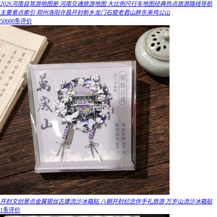
2026河南自驾游地图册 河南交通旅游地图 大比例尺行车地图经典热点旅游路线导航
主要景点索引 郑州洛阳许昌开封新乡龙门石窟老君山胖东来鸡公山
50000条评价
开封文创景点金属银丝古建流沙冰箱贴 八朝开封纪念伴手礼旅游 万岁山流沙冰箱贴
1条评价