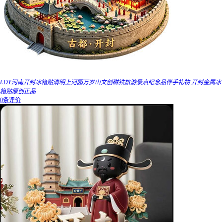
LDY河南开封冰箱贴清明上河园万岁山文创磁铁旅游景点纪念品伴手礼物 开封金属冰
箱贴原创正品
0条评价