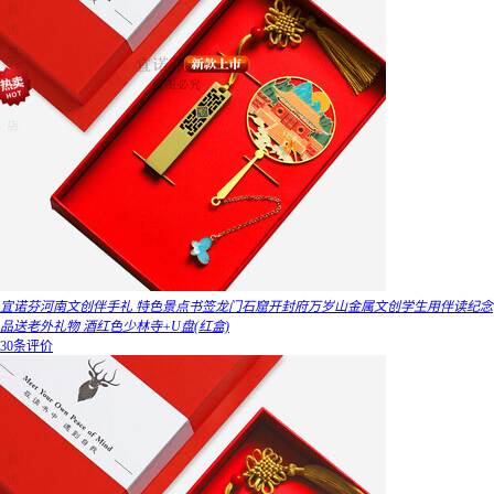
宜诺芬河南文创伴手礼 特色景点书签龙门石窟开封府万岁山金属文创学生用伴读纪念
品送老外礼物 酒红色少林寺+U盘(红盒)
30条评价