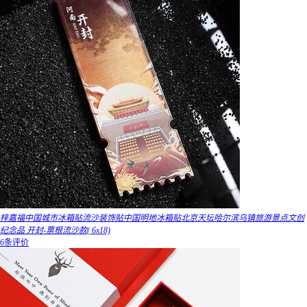
梓嘉福中国城市冰箱贴流沙装饰贴中国明地冰箱贴北京天坛哈尔滨乌镇旅游景点文创
纪念品 开封-票根流沙款( 6x18)
6条评价