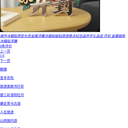
城市冰箱贴西安长安金属浮雕冰箱贴磁贴旅游景点纪念品伴手礼品送 开封 金属磁吸
冰箱贴浮雕
0条评价
上一页
1/4
下一页
碧捷
宝丰名吃
旅游类图书打折
唐三彩洛阳牡丹
康定茶马古道
人在旅途
山西国内游