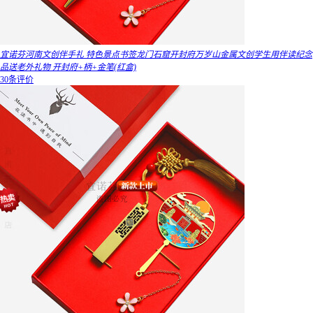
宜诺芬河南文创伴手礼 特色景点书签龙门石窟开封府万岁山金属文创学生用伴读纪念
品送老外礼物 开封府+柄+金笔(红盒)
30条评价