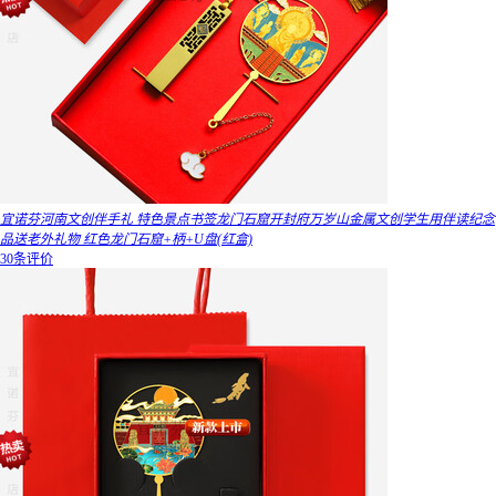
宜诺芬河南文创伴手礼 特色景点书签龙门石窟开封府万岁山金属文创学生用伴读纪念
品送老外礼物 红色龙门石窟+柄+U盘(红盒)
30条评价