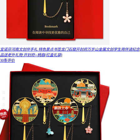
宜诺芬河南文创伴手礼 特色景点书签龙门石窟开封府万岁山金属文创学生用伴读纪念
品送老外礼物 开封府+柄扇(红盒礼袋)
30条评价