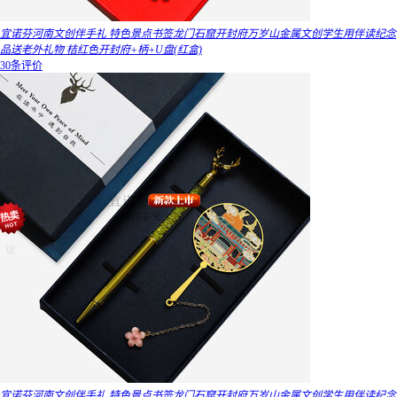
宜诺芬河南文创伴手礼 特色景点书签龙门石窟开封府万岁山金属文创学生用伴读纪念
品送老外礼物 桔红色开封府+柄+U盘(红盒)
30条评价
宜诺芬河南文创伴手礼 特色景点书签龙门石窟开封府万岁山金属文创学生用伴读纪念