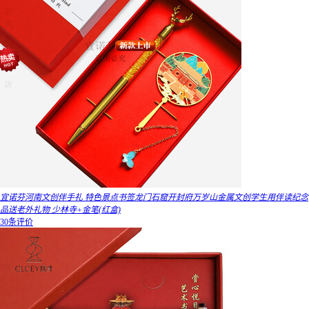
宜诺芬河南文创伴手礼 特色景点书签龙门石窟开封府万岁山金属文创学生用伴读纪念
品送老外礼物 少林寺+金笔(红盒)
30条评价