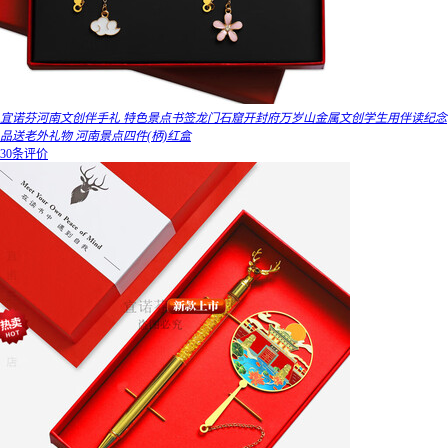
宜诺芬河南文创伴手礼 特色景点书签龙门石窟开封府万岁山金属文创学生用伴读纪念
品送老外礼物 河南景点四件(柄)红盒
30条评价