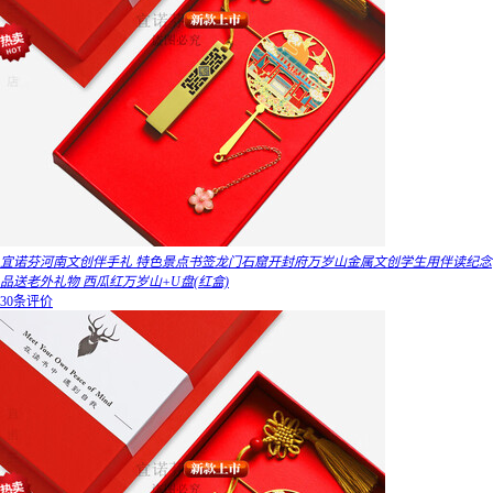
宜诺芬河南文创伴手礼 特色景点书签龙门石窟开封府万岁山金属文创学生用伴读纪念
品送老外礼物 西瓜红万岁山+U盘(红盒)
30条评价