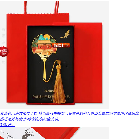
宜诺芬河南文创伴手礼 特色景点书签龙门石窟开封府万岁山金属文创学生用伴读纪念
品送老外礼物 少林寺流苏(红盒礼袋)
30条评价