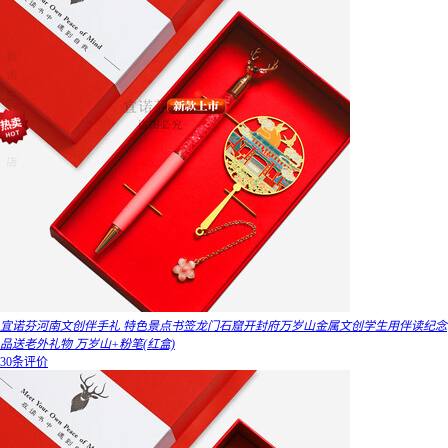
宜诺芬河南文创伴手礼 特色景点书签龙门石窟开封府万岁山金属文创学生用伴读纪念
品送老外礼物 万岁山+粉笔(红盒)
30条评价