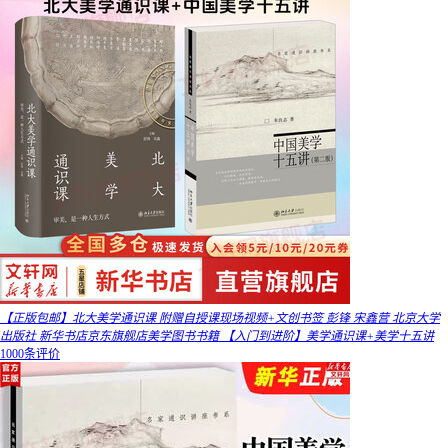
【正版包邮】北大美学通识课 附赠自授课现场视频+文创书签 彭锋 宋鑫营 北京大学
出版社 新华书店京东旗舰店美学图书书籍 【入门到进阶】美学通识课+美学十五讲
1000条评价