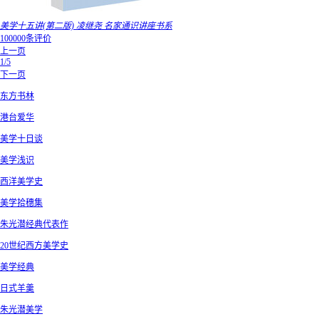
美学十五讲(第二版) 凌继尧 名家通识讲座书系
100000条评价
上一页
1/5
下一页
东方书林
港台爱华
美学十日谈
美学浅识
西洋美学史
美学拾穗集
朱光潜经典代表作
20世纪西方美学史
美学经典
日式羊羹
朱光潜美学