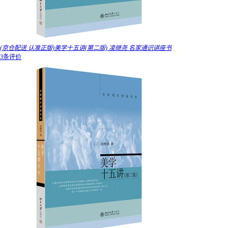
(京仓配送 认准正版)美学十五讲(第二版) 凌继尧 名家通识讲座书
3条评价