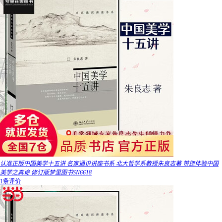
认准正版中国美学十五讲 名家通识讲座书系 北大哲学系教授朱良志著 带您体验中国
美学之真谛 修订版梦里图书SN6618
1条评价