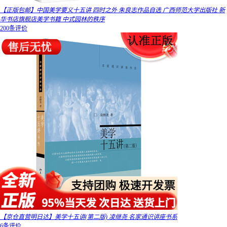
【正版包邮】中国美学要义十五讲 四时之外 朱良志作品自选 广西师范大学出版社 新
华书店旗舰店美学书籍 中式园林的秩序
200条评价
【京仓直营明日达】美学十五讲(第二版) 凌继尧 名家通识讲座书系
6条评价