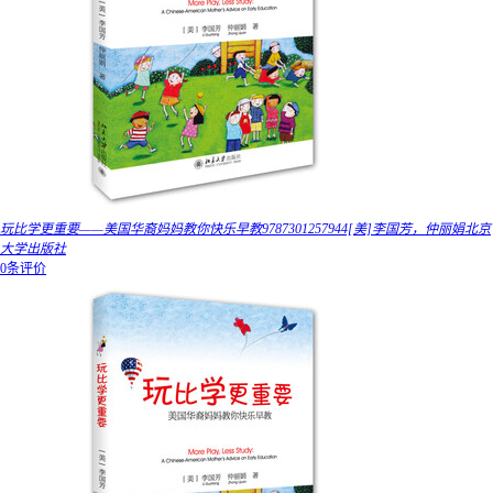
玩比学更重要——美国华裔妈妈教你快乐早教9787301257944[美]李国芳，仲丽娟北京
大学出版社
0条评价