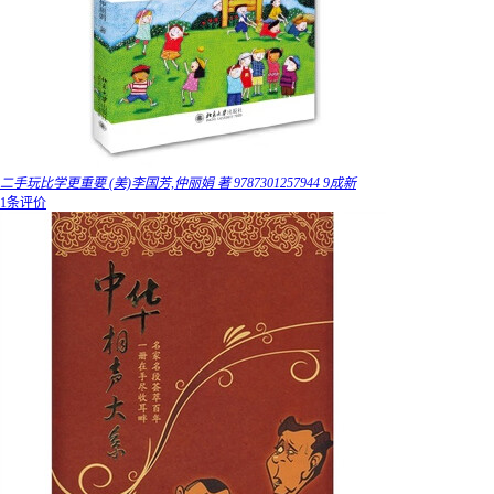
二手玩比学更重要 (美)李国芳,仲丽娟 著 9787301257944 9成新
1条评价