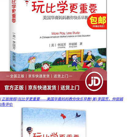
[正版微瑕]玩比学更重要——美国华裔妈妈教你快乐早教[美]李国芳，仲丽娟
0条评价