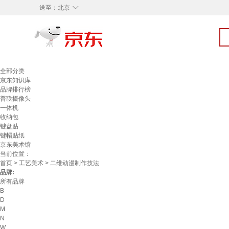
◇
送至：
北京
全部分类
京东知识库
品牌排行榜
普联摄像头
一体机
收纳包
键盘贴
键帽贴纸
京东美术馆
当前位置：
首页
>
工艺美术
> 二维动漫制作技法
品牌:
所有品牌
B
D
M
N
W