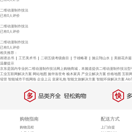
二维动漫制作技法
已有
0
人评价
二维动漫制作技法
已有
0
人评价
二维动漫制作技法
已有
0
人评价
相关推荐：
画谱丛书
|
工艺美术书
|
二胡五级考级曲目
|
于雄略著
|
施云翔山水
|
美丽花卉篇
温馨提示
京东是国内专业的二维动漫制作技法网上购物商城，本频道提供二维动漫制作技法型
工业互联网解决方案
网站地图
施华洛世奇
榆木家具
产业云解决方案
价格地图
互联
缩管
智能城市干线网络
企业上云
皇家礼炮
智能文旅解决方案
智能环保解决方案
AI
多
快
品类齐全，轻松购物
多仓
购物指南
配送方式
购物流程
上门自提