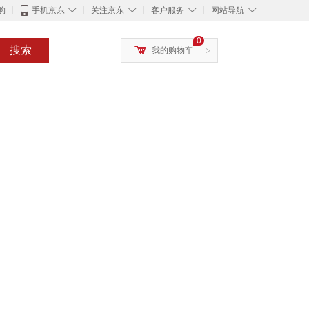
◇
◇
◇
◇
购
手机京东
关注京东
客户服务
网站导航
0
搜索
我的购物车
>