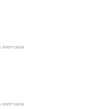
75**118716
75**118716