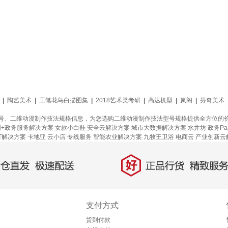
|
陶艺美术
|
工笔花鸟白描图集
|
2018艺术类考研
|
高达机型
|
岚阁
|
芬奇美术
号、二维动漫制作技法规格信息，为您选购二维动漫制作技法型号规格提供全方位的
网+政务服务解决方案
女款小白鞋
安全云解决方案
城市大数据解决方案
水井坊
政务P
oT解决方案
卡地亚
云小店
专线服务
智能农业解决方案
九牧王卫浴
电商云
产业创新云
好
直发，极速配送
正品行货，精致服务
支付方式
货到付款