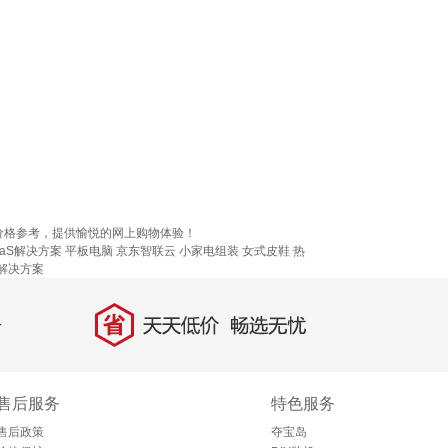
价格参考，提供愉悦的网上购物体验！
aaS解决方案
平板电脑
京东智联云
小家电组装
女式皮鞋
热
解决方案
省
天天低价，畅选无忧
售后服务
特色服务
售后政策
夺宝岛