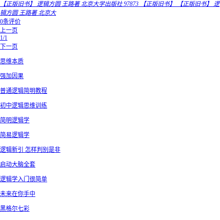
【正版旧书】 逻辑方圆 王路著 北京大学出版社 97873 【正版旧书】 【正版旧书】 逻
辑方圆 王路著 北京大
0条评价
上一页
1/1
下一页
思维本质
强加因果
普通逻辑简明教程
初中逻辑思维训练
简明逻辑学
简易逻辑学
逻辑新引 怎样判别是非
启动大脑全套
逻辑学入门很简单
未来在你手中
黑格尔七彩