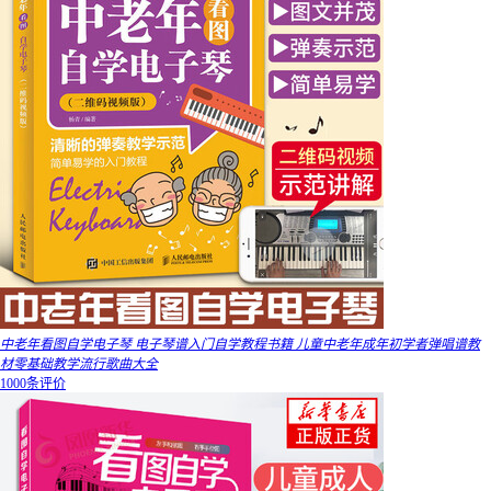
中老年看图自学电子琴 电子琴谱入门自学教程书籍 儿童中老年成年初学者弹唱谱教
材零基础教学流行歌曲大全
1000条评价